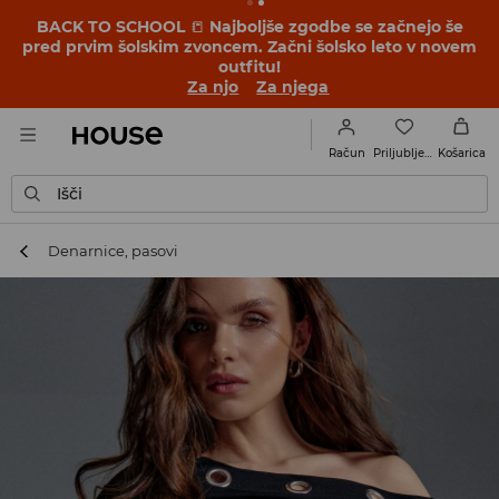
BACK TO SCHOOL
📒
Najboljše zgodbe se začnejo še
pred prvim šolskim zvoncem. Začni šolsko leto v novem
outfitu!
Za njo
Za njega
Priljubljene
Račun
Košarica
Išči
Denarnice, pasovi