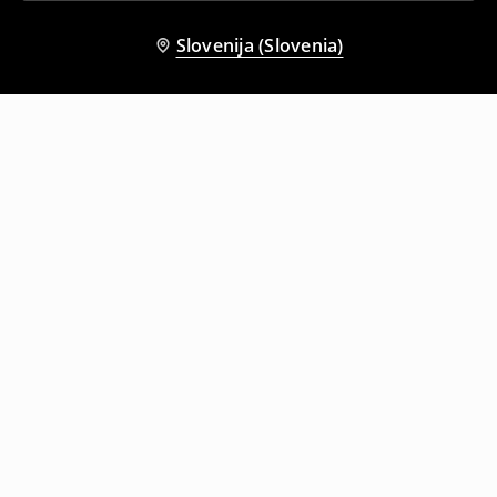
Slovenija (Slovenia)
Tudi druge stranke so izbrale