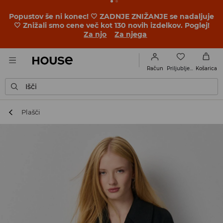
Popustov še ni konec! 🤍 ZADNJE ZNIŽANJE se nadaljuje
🤍 Znižali smo cene več kot 130 novih izdelkov. Poglej!
Za njo
Za njega
Priljubljene
Račun
Košarica
Išči
Plašči