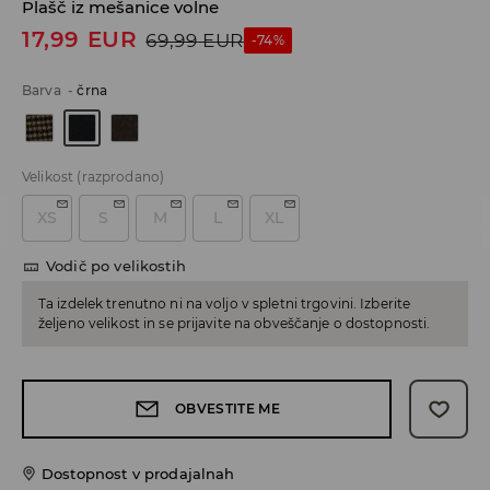
Plašč iz mešanice volne
17,99
EUR
69,99
EUR
-74%
Barva
-
črna
Velikost
(razprodano)
XS
S
M
L
XL
Vodič po velikostih
Ta izdelek trenutno ni na voljo v spletni trgovini. Izberite
željeno velikost in se prijavite na obveščanje o dostopnosti.
OBVESTITE ME
Dostopnost v prodajalnah