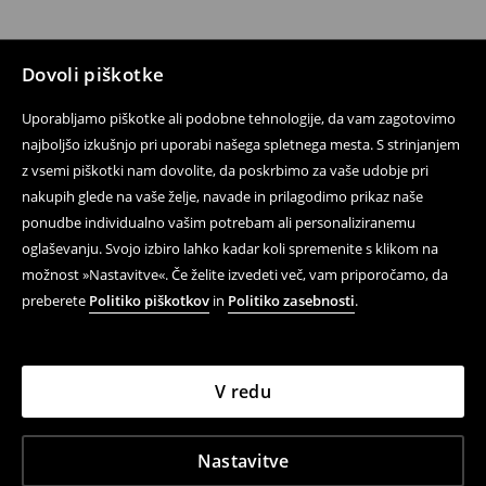
Dovoli piškotke
Uporabljamo piškotke ali podobne tehnologije, da vam zagotovimo
najboljšo izkušnjo pri uporabi našega spletnega mesta. S strinjanjem
z vsemi piškotki nam dovolite, da poskrbimo za vaše udobje pri
nakupih glede na vaše želje, navade in prilagodimo prikaz naše
ponudbe individualno vašim potrebam ali personaliziranemu
oglaševanju. Svojo izbiro lahko kadar koli spremenite s klikom na
možnost »Nastavitve«. Če želite izvedeti več, vam priporočamo, da
preberete
Politiko piškotkov
in
Politiko zasebnosti
.
V redu
Nastavitve