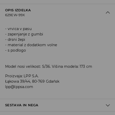
OPIS IZDELKA
629EW-99X
vrvica v pasu
zapenjanje z gumbi
drsni žepi
material z dodatkom volne
s podlogo
Model nosi velikost: S/36. Višina modela: 173 cm
Proizvaja
:
LPP S.A.
Łąkowa 39/44, 80-769 Gdańsk
lpp@lppsa.com
SESTAVA IN NEGA