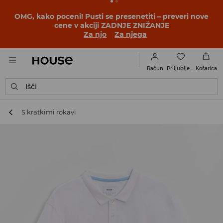
BACK TO SCHOOL
📒
Najboljše zgodbe se začnejo še
pred prvim šolskim zvoncem. Začni šolsko leto v novem
outfitu!
Za njo
Za njega
Priljubljene
Račun
Košarica
Išči
S kratkimi rokavi