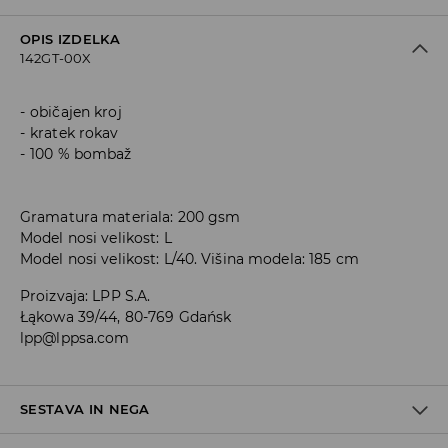
OPIS IZDELKA
142GT-00X
običajen kroj
kratek rokav
100 % bombaž
Gramatura materiala: 200 gsm
Model nosi velikost: L
Model nosi velikost: L/40. Višina modela: 185 cm
Proizvaja
:
LPP S.A.
Łąkowa 39/44, 80-769 Gdańsk
lpp@lppsa.com
SESTAVA IN NEGA