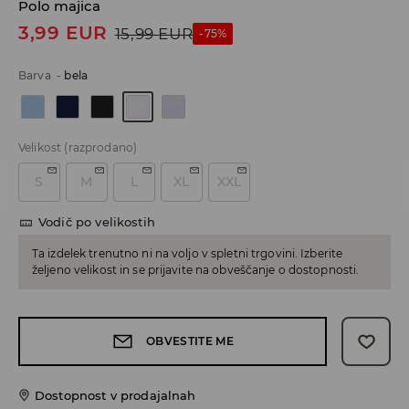
Polo majica
3,99
EUR
15,99
EUR
-75%
Barva
-
bela
Velikost
(razprodano)
S
M
L
XL
XXL
Vodič po velikostih
Ta izdelek trenutno ni na voljo v spletni trgovini. Izberite
željeno velikost in se prijavite na obveščanje o dostopnosti.
OBVESTITE ME
Dostopnost v prodajalnah