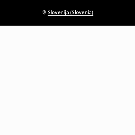
Slovenija (Slovenia)
Tudi druge stranke so izbrale