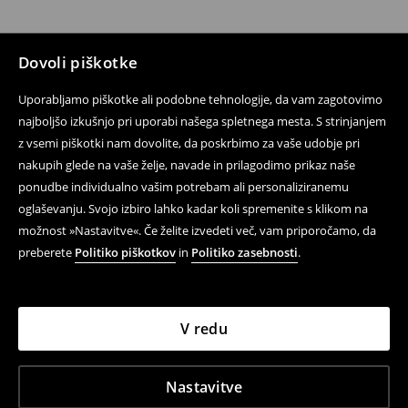
Dovoli piškotke
Uporabljamo piškotke ali podobne tehnologije, da vam zagotovimo
najboljšo izkušnjo pri uporabi našega spletnega mesta. S strinjanjem
z vsemi piškotki nam dovolite, da poskrbimo za vaše udobje pri
nakupih glede na vaše želje, navade in prilagodimo prikaz naše
ponudbe individualno vašim potrebam ali personaliziranemu
oglaševanju. Svojo izbiro lahko kadar koli spremenite s klikom na
možnost »Nastavitve«. Če želite izvedeti več, vam priporočamo, da
preberete
Politiko piškotkov
in
Politiko zasebnosti
.
V redu
Nastavitve