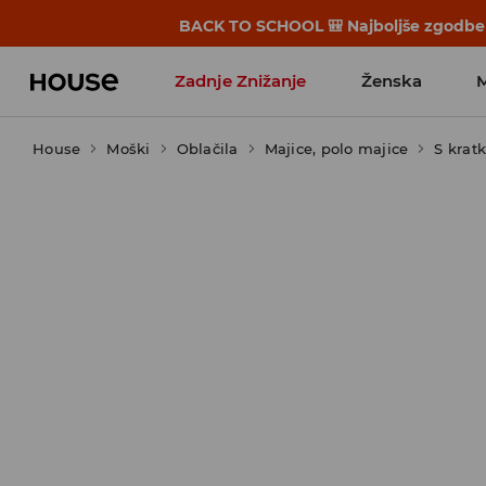
BACK TO SCHOOL 🎒 Najboljše zgodbe s
Zadnje Znižanje
Ženska
House
Moški
Favoriti vplivnežev
Oblačila
Majice, polo majice
S krat