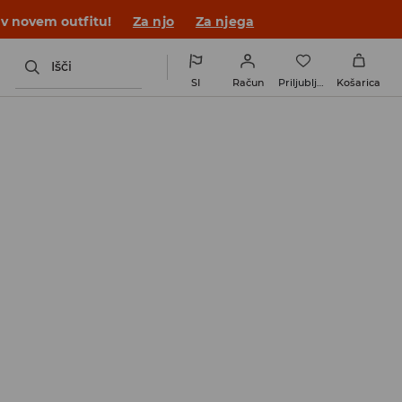
 v novem outfitu!
Za njo
Za njega
Išči
SI
Račun
Priljubljene
Košarica