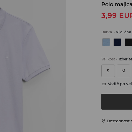
Polo majic
3,99
EU
Barva
-
vijolična
Velikost
-
Izberit
S
M
Vodič po vel
Dostopnost 