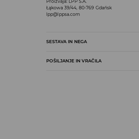
Proizvaja
:
LPP S.A.
Łąkowa 39/44, 80-769 Gdańsk
lpp@lppsa.com
SESTAVA IN NEGA
100% BOMBAŽ
POŠILJANJE IN VRAČILA
Pravila pošiljanja
Prevzem v trgovini
(5–7 delovnih dni)
Brezplačno
DPD Pickup Point
(5–7 delovnih dni)
3,99 EUR
DPD na izbran naslov
(5–7 delovnih dni)
4,99 EUR
DPD na izbran naslov – Plačilo po povzetj
5,99 EUR