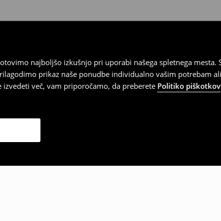
tovimo najboljšo izkušnjo pri uporabi našega spletnega mesta. S
 prilagodimo prikaz naše ponudbe individualno vašim potrebam ali
te izvedeti več, vam priporočamo, da preberete
Politiko piškotkov