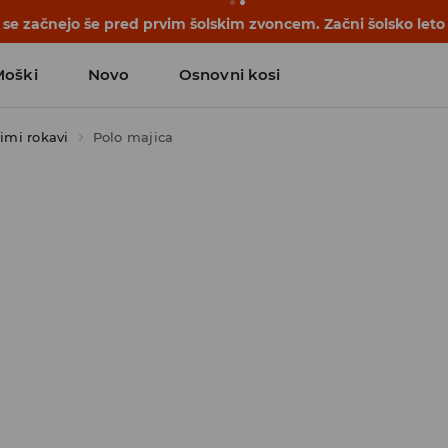
e začnejo še pred prvim šolskim zvoncem. Začni šolsko leto
Moški
Novo
Osnovni kosi
kimi rokavi
Polo majica