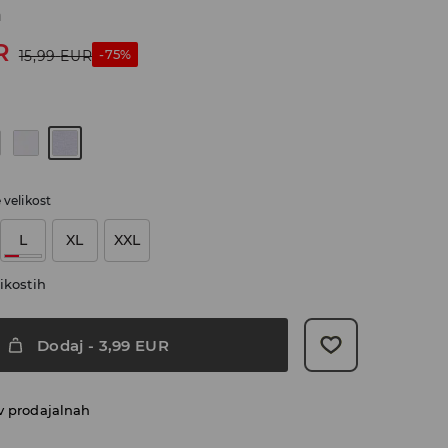
a
R
-75%
15,99
EUR
e velikost
L
XL
XXL
ikostih
Dodaj
-
3,99
EUR
v prodajalnah