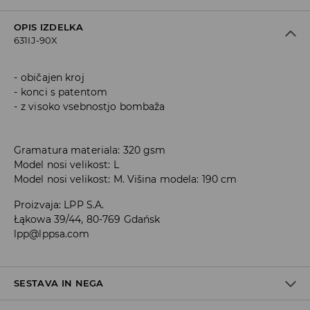
OPIS IZDELKA
631IJ-90X
običajen kroj
konci s patentom
z visoko vsebnostjo bombaža
Gramatura materiala: 320 gsm
Model nosi velikost: L
Model nosi velikost: M. Višina modela: 190 cm
Proizvaja
:
LPP S.A.
Łąkowa 39/44, 80-769 Gdańsk
lpp@lppsa.com
SESTAVA IN NEGA