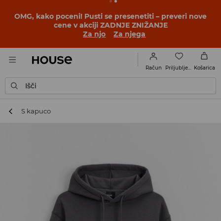
BACK TO SCHOOL
📒
Najboljše zgodbe se začnejo še
pred prvim šolskim zvoncem. Začni šolsko leto v novem
outfitu!
Za njo
Za njega
Priljubljene
Račun
Košarica
Išči
S kapuco