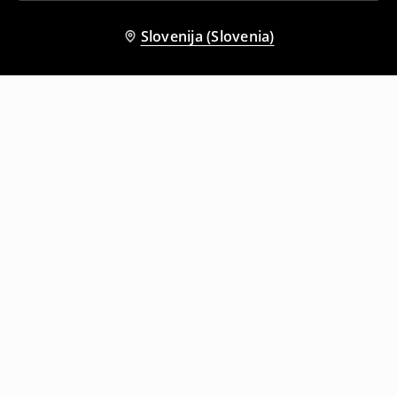
Slovenija (Slovenia)
Tudi druge stranke so izbrale