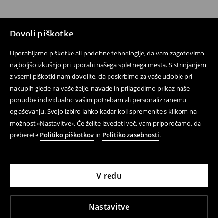
Dovoli piškotke
Uporabljamo piškotke ali podobne tehnologije, da vam zagotovimo
najboljšo izkušnjo pri uporabi našega spletnega mesta. S strinjanjem
z vsemi piškotki nam dovolite, da poskrbimo za vaše udobje pri
nakupih glede na vaše želje, navade in prilagodimo prikaz naše
ponudbe individualno vašim potrebam ali personaliziranemu
oglaševanju. Svojo izbiro lahko kadar koli spremenite s klikom na
možnost »Nastavitve«. Če želite izvedeti več, vam priporočamo, da
preberete
Politiko piškotkov
in
Politiko zasebnosti
.
V redu
Nastavitve