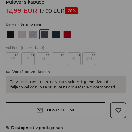
Pulover s kapuco
12,99
EUR
17,99
EUR
-28%
Barva
-
temno siva
Velikost
(razprodano)
XS
S
M
L
XL
XXL
Vodič po velikostih
Ta izdelek trenutno ni na voljo v spletni trgovini. Izberite
željeno velikost in se prijavite na obveščanje o dostopnosti.
OBVESTITE ME
Dostopnost v prodajalnah