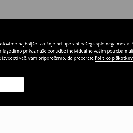
tovimo najboljšo izkušnjo pri uporabi našega spletnega mesta. S
 prilagodimo prikaz naše ponudbe individualno vašim potrebam ali
te izvedeti več, vam priporočamo, da preberete
Politiko piškotkov