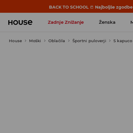
BACK TO SCHOOL
📒
Najboljše zgodbe 
Zadnje Znižanje
Ženska
House
Moški
Favoriti vplivnežev
Oblačila
Športni puloverji
S kapuco