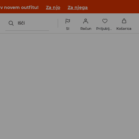
 v novem outfitu!
Za njo
Za njega
Išči
SI
Račun
Priljubljene
Košarica