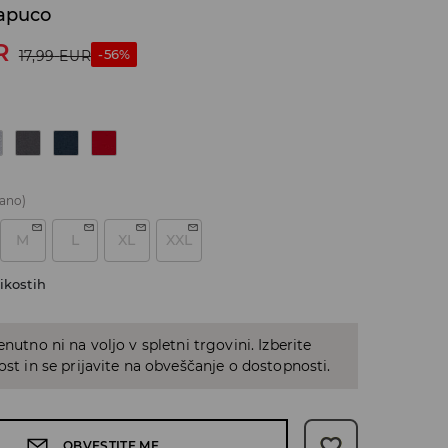
kapuco
R
-56%
17,99
EUR
ano)
M
L
XL
XXL
ikostih
enutno ni na voljo v spletni trgovini. Izberite
kost in se prijavite na obveščanje o dostopnosti.
OBVESTITE ME