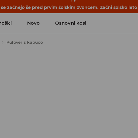
se začnejo še pred prvim šolskim zvoncem. Začni šolsko leto
Moški
Novo
Osnovni kosi
Pulover s kapuco