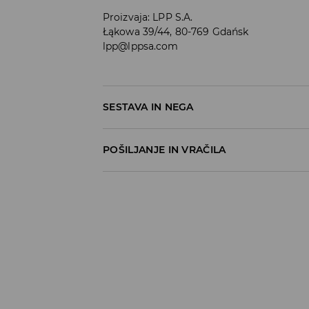
Proizvaja
:
LPP S.A.
Łąkowa 39/44, 80-769 Gdańsk
lpp@lppsa.com
SESTAVA IN NEGA
60% BOMBAŽ, 40% POLIESTER
POŠILJANJE IN VRAČILA
Pravila pošiljanja
Prevzem v trgovini
(5–7 delovnih dni)
Brezplačno
DPD Pickup Point
(5–7 delovnih dni)
3,99 EUR
DPD na izbran naslov
(5–7 delovnih dni)
4,99 EUR
DPD na izbran naslov – Plačilo po povzetj