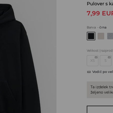
Pulover s 
7,99
EU
Barva
-
črna
Velikost
(razprod
XS
S
Vodič po vel
Ta izdelek tr
željeno veli