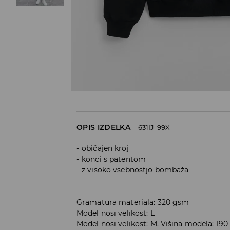
OPIS IZDELKA
631IJ-99X
običajen kroj
konci s patentom
z visoko vsebnostjo bombaža
Gramatura materiala: 320 gsm
Model nosi velikost: L
Model nosi velikost: M. Višina modela: 19