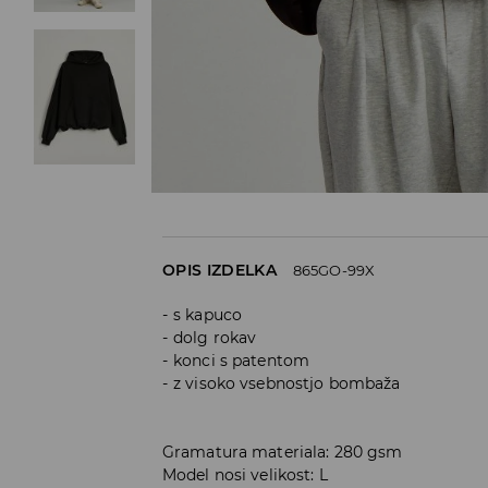
OPIS IZDELKA
865GO-99X
s kapuco
dolg rokav
konci s patentom
z visoko vsebnostjo bombaža
Gramatura materiala: 280 gsm
Model nosi velikost: L