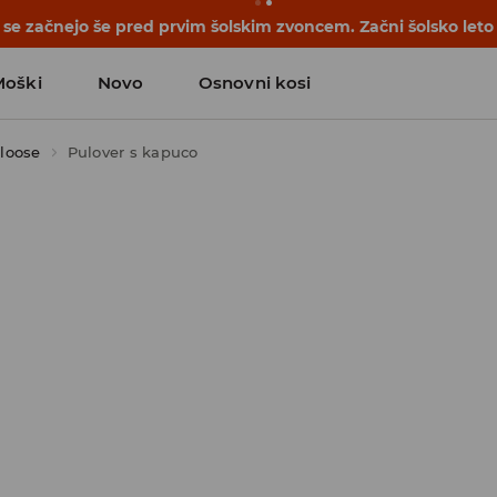
se začnejo še pred prvim šolskim zvoncem. Začni šolsko leto
Moški
Novo
Osnovni kosi
 loose
Pulover s kapuco