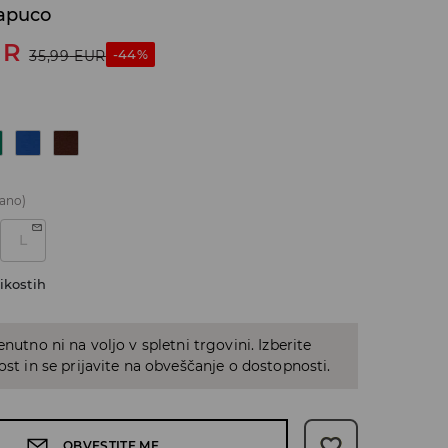
kapuco
UR
-44%
35,99
EUR
ano)
L
ikostih
enutno ni na voljo v spletni trgovini. Izberite
kost in se prijavite na obveščanje o dostopnosti.
OBVESTITE ME