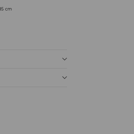
185 cm
 - OBIČAJEN POSTOPEK
E