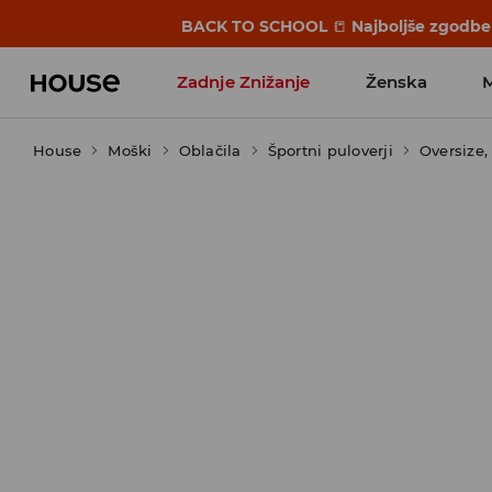
BACK TO SCHOOL
📒
Najboljše zgodbe 
Zadnje Znižanje
Ženska
House
Moški
Favoriti vplivnežev
Oblačila
Športni puloverji
Oversize,