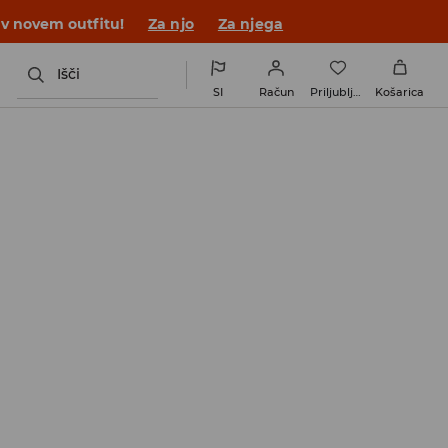
 v novem outfitu!
Za njo
Za njega
Išči
SI
Račun
Priljubljene
Košarica