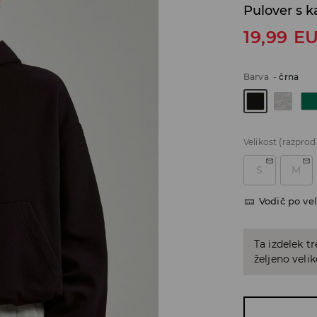
Pulover s 
19,99
E
Barva
-
črna
Velikost
(razprod
S
M
Vodič po vel
Ta izdelek tr
željeno veli