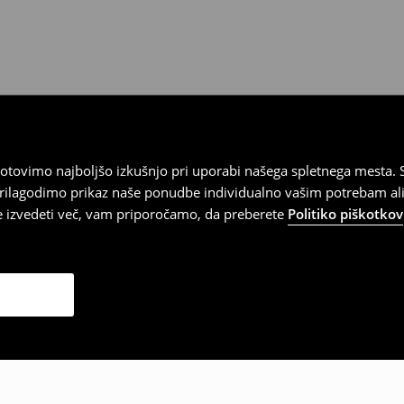
tovimo najboljšo izkušnjo pri uporabi našega spletnega mesta. S
 prilagodimo prikaz naše ponudbe individualno vašim potrebam ali
te izvedeti več, vam priporočamo, da preberete
Politiko piškotkov