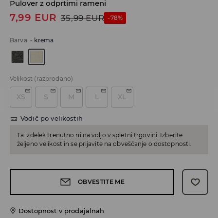
Pulover z odprtimi rameni
7,99
EUR
35,99
EUR
-78%
Barva
-
krema
Velikost
(razprodano)
XS
S
M
L
XL
Vodič po velikostih
Ta izdelek trenutno ni na voljo v spletni trgovini. Izberite
željeno velikost in se prijavite na obveščanje o dostopnosti.
OBVESTITE ME
Dostopnost v prodajalnah