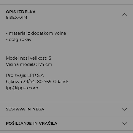
OPIS IZDELKA
819EX-01M
material z dodatkom volne
dolg rokav
Model nosi velikost: S
Višina modela: 174 cm
Proizvaja
:
LPP S.A.
Łąkowa 39/44, 80-769 Gdańsk
lpp@lppsa.com
SESTAVA IN NEGA
POŠILJANJE IN VRAČILA
66% AKRIL, 27% POLIESTER, 7% VOLNA