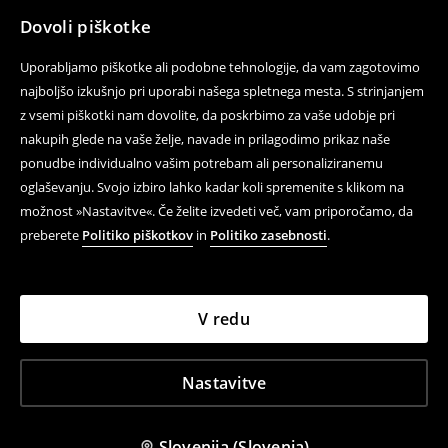
Dovoli piškotke
Uporabljamo piškotke ali podobne tehnologije, da vam zagotovimo
najboljšo izkušnjo pri uporabi našega spletnega mesta. S strinjanjem
z vsemi piškotki nam dovolite, da poskrbimo za vaše udobje pri
nakupih glede na vaše želje, navade in prilagodimo prikaz naše
ponudbe individualno vašim potrebam ali personaliziranemu
oglaševanju. Svojo izbiro lahko kadar koli spremenite s klikom na
možnost »Nastavitve«. Če želite izvedeti več, vam priporočamo, da
preberete
Politiko piškotkov
in
Politiko zasebnosti
.
V redu
Nastavitve
Slovenija (Slovenia)