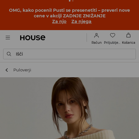
BACK TO SCHOOL
📒
Najboljše zgodbe se začnejo še
pred prvim šolskim zvoncem. Začni šolsko leto v novem
outfitu!
Za njo
Za njega
Priljubljene
Račun
Košarica
Išči
Puloverji