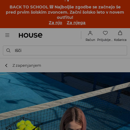
BACK TO SCHOOL 🎒 Najboljše zgodbe se začnejo še
pred prvim šolskim zvoncem. Začni šolsko leto v novem
outfitu!
Za njo
Za njega
Priljubljene
Račun
Košarica
Išči
Z zapenjanjem