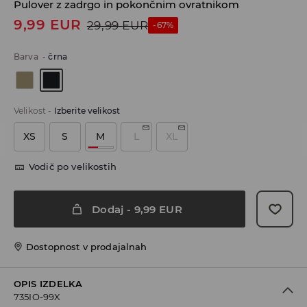
Pulover z zadrgo in pokončnim ovratnikom
9,99
EUR
29,99
EUR
-67%
Barva
-
črna
Velikost
-
Izberite velikost
XS
S
M
L
XL
Vodič po velikostih
Dodaj
-
9,99
EUR
Dostopnost v prodajalnah
OPIS IZDELKA
735IO-99X