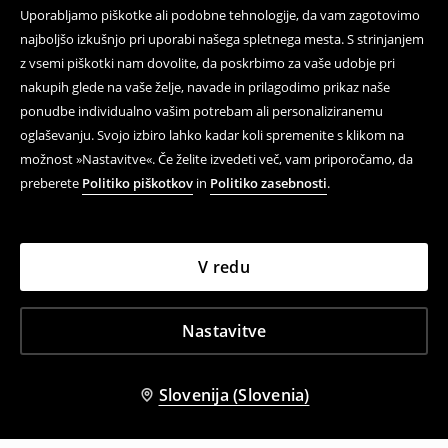
Uporabljamo piškotke ali podobne tehnologije, da vam zagotovimo
najboljšo izkušnjo pri uporabi našega spletnega mesta. S strinjanjem
z vsemi piškotki nam dovolite, da poskrbimo za vaše udobje pri
nakupih glede na vaše želje, navade in prilagodimo prikaz naše
ponudbe individualno vašim potrebam ali personaliziranemu
oglaševanju. Svojo izbiro lahko kadar koli spremenite s klikom na
možnost »Nastavitve«. Če želite izvedeti več, vam priporočamo, da
preberete
Politiko piškotkov
in
Politiko zasebnosti
.
V redu
Nastavitve
Slovenija (Slovenia)