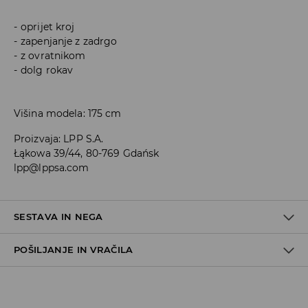
oprijet kroj
zapenjanje z zadrgo
z ovratnikom
dolg rokav
Višina modela: 175 cm
Proizvaja
:
LPP S.A.
Łąkowa 39/44, 80-769 Gdańsk
lpp@lppsa.com
SESTAVA IN NEGA
POŠILJANJE IN VRAČILA
80% POLIAMID, 20% ELASTAN
Pravila pošiljanja