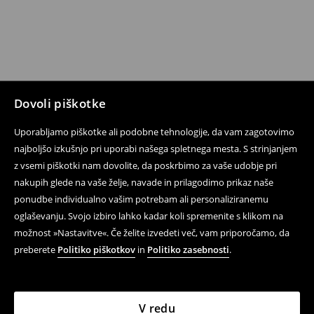
Dovoli piškotke
Uporabljamo piškotke ali podobne tehnologije, da vam zagotovimo
najboljšo izkušnjo pri uporabi našega spletnega mesta. S strinjanjem
z vsemi piškotki nam dovolite, da poskrbimo za vaše udobje pri
nakupih glede na vaše želje, navade in prilagodimo prikaz naše
ponudbe individualno vašim potrebam ali personaliziranemu
oglaševanju. Svojo izbiro lahko kadar koli spremenite s klikom na
možnost »Nastavitve«. Če želite izvedeti več, vam priporočamo, da
preberete
Politiko piškotkov
in
Politiko zasebnosti
.
V redu