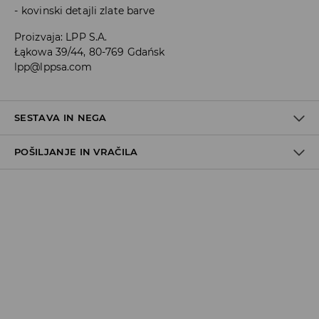
kovinski detajli zlate barve
Proizvaja
:
LPP S.A.
Łąkowa 39/44, 80-769 Gdańsk
lpp@lppsa.com
SESTAVA IN NEGA
POŠILJANJE IN VRAČILA
Pravila pošiljanja
Prevzem v trgovini
(5–7 delovnih dni)
Brezplačno
DPD Pickup Point
(5–7 delovnih dni)
3,99 EUR
DPD na izbran naslov
(5–7 delovnih dni)
4,99 EUR
DPD na izbran naslov – Plačilo po povzetju
(5–7 delovnih