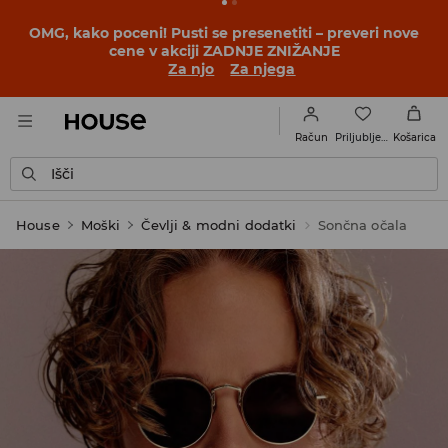
OMG, kako poceni! Pusti se presenetiti – preveri nove
cene v akciji ZADNJE ZNIŽANJE
Za njo
Za njega
Priljubljene
Račun
Košarica
Išči
House
Moški
Čevlji & modni dodatki
Sončna očala