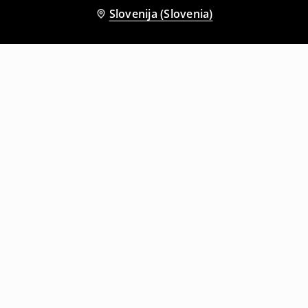
Slovenija (Slovenia)
Tudi druge stranke so izbrale
Športna jakna s kapuco
Prešita jakna