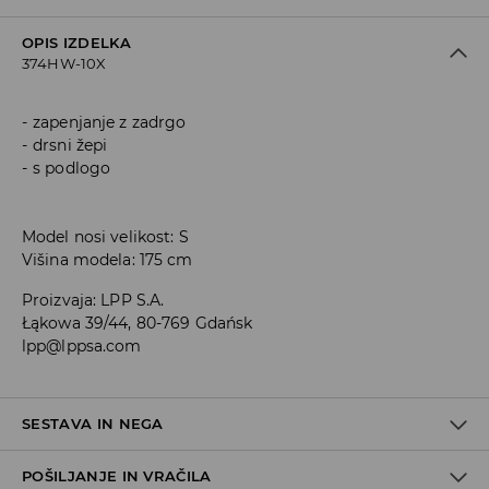
OPIS IZDELKA
374HW-10X
zapenjanje z zadrgo
drsni žepi
s podlogo
Model nosi velikost: S
Višina modela: 175 cm
Proizvaja
:
LPP S.A.
Łąkowa 39/44, 80-769 Gdańsk
lpp@lppsa.com
SESTAVA IN NEGA
POŠILJANJE IN VRAČILA
100% POLIESTER