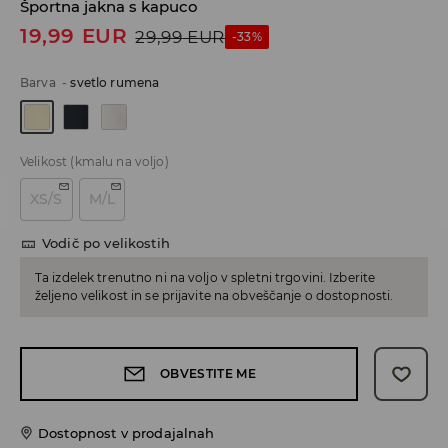
Športna jakna s kapuco
19,99
EUR
29,99
EUR
-33%
Barva
-
svetlo rumena
Velikost
(kmalu na voljo)
XS/S
M/L
Vodič po velikostih
Ta izdelek trenutno ni na voljo v spletni trgovini. Izberite
željeno velikost in se prijavite na obveščanje o dostopnosti.
OBVESTITE ME
Dostopnost v prodajalnah