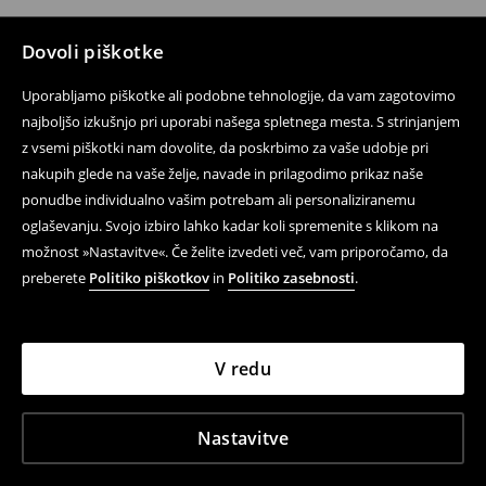
Dovoli piškotke
Uporabljamo piškotke ali podobne tehnologije, da vam zagotovimo
najboljšo izkušnjo pri uporabi našega spletnega mesta. S strinjanjem
z vsemi piškotki nam dovolite, da poskrbimo za vaše udobje pri
nakupih glede na vaše želje, navade in prilagodimo prikaz naše
ponudbe individualno vašim potrebam ali personaliziranemu
oglaševanju. Svojo izbiro lahko kadar koli spremenite s klikom na
možnost »Nastavitve«. Če želite izvedeti več, vam priporočamo, da
preberete
Politiko piškotkov
in
Politiko zasebnosti
.
V redu
Nastavitve