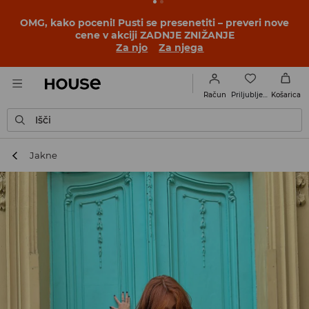
BACK TO SCHOOL
📒
Najboljše zgodbe se začnejo še
pred prvim šolskim zvoncem. Začni šolsko leto v novem
outfitu!
Za njo
Za njega
Priljubljene
Račun
Košarica
Išči
Jakne