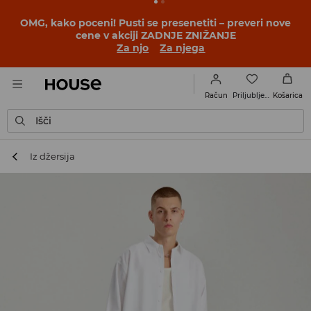
BACK TO SCHOOL
📒
Najboljše zgodbe se začnejo še
pred prvim šolskim zvoncem. Začni šolsko leto v novem
outfitu!
Za njo
Za njega
Priljubljene
Račun
Košarica
Išči
Iz džersija