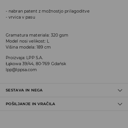
nabran patent z možnostjo prilagoditve
vrvica v pasu
Gramatura materiala: 320 gsm
Model nosi velikost: L
Višina modela: 189 cm
Proizvaja
:
LPP S.A.
Łąkowa 39/44, 80-769 Gdańsk
lpp@lppsa.com
SESTAVA IN NEGA
POŠILJANJE IN VRAČILA
60% BOMBAŽ, 40% POLIESTER
Pravila pošiljanja