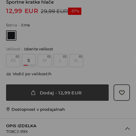
Športne kratke hlače
12,99
EUR
29,99
EUR
-57%
Barva
-
črna
Velikost
-
Izberite velikost
XS
S
M
L
XL
Vodič po velikostih
Dodaj
-
12,99
EUR
Dostopnost v prodajalnah
OPIS IZDELKA
708CJ-99X