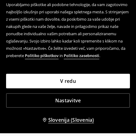
Uporabljamo piškotke ali podobne tehnologije, da vam zagotovimo
najboljšo izkušnjo pri uporabi našega spletnega mesta. S strinjanjem
z vsemi piškotki nam dovolite, da poskrbimo za vaše udobje pri
nakupih glede na vaše želje, navade in prilagodimo prikaz naše
ponudbe individualno vašim potrebam ali personaliziranemu
oglaševanju. Svojo izbiro lahko kadar koli spremenite s klikom na
možnost »Nastavitve«. Če želite izvedeti več, vam priporočamo, da
preberete
Politiko piškotkov
in
Politiko zasebnosti
.
V redu
Nastavitve
Slovenija (Slovenia)