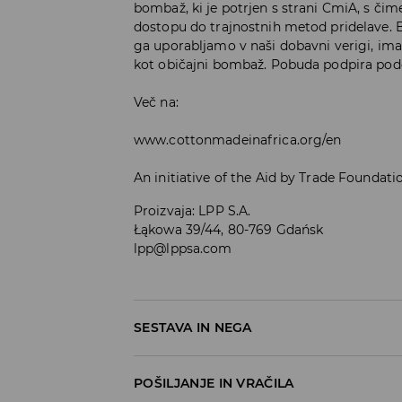
bombaž, ki je potrjen s strani CmiA, s 
dostopu do trajnostnih metod pridelave.
ga uporabljamo v naši dobavni verigi, ima 
kot običajni bombaž. Pobuda podpira podež
Več na:
www.cottonmadeinafrica.org/en
An initiative of the Aid by Trade Foundati
Proizvaja
:
LPP S.A.
Łąkowa 39/44, 80-769 Gdańsk
lpp@lppsa.com
SESTAVA IN NEGA
Material I
:
80% BOMBAŽ, 20% POLIESTER
POŠILJANJE IN VRAČILA