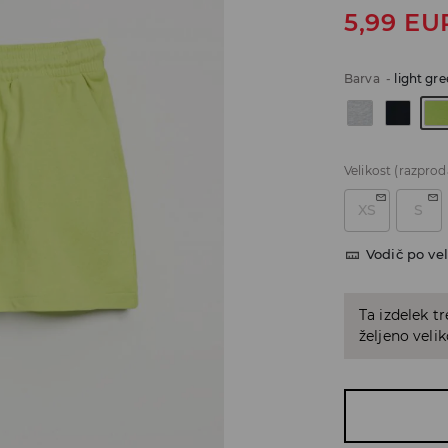
5,99
EU
Barva
-
light gr
Velikost
(razprod
XS
S
Vodič po vel
Ta izdelek tr
željeno veli