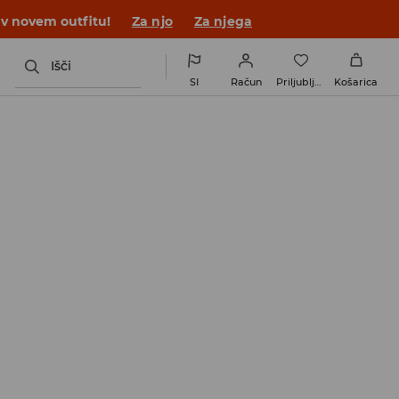
 v novem outfitu!
Za njo
Za njega
Išči
SI
Račun
Priljubljene
Košarica