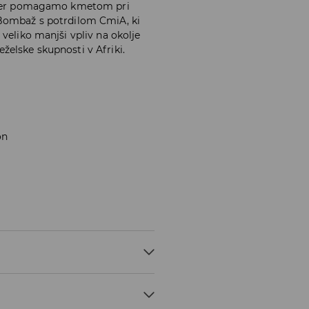
čimer pomagamo kmetom pri
 Bombaž s potrdilom CmiA, ki
veliko manjši vpliv na okolje
elske skupnosti v Afriki.
on