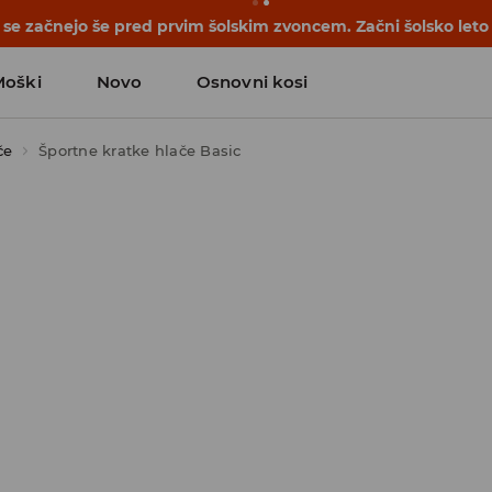
se začnejo še pred prvim šolskim zvoncem. Začni šolsko leto
Moški
Novo
Osnovni kosi
če
Športne kratke hlače Basic