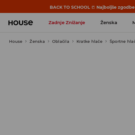
BACK TO SCHOOL
📒
Najboljše zgodbe 
Zadnje Znižanje
Ženska
House
Ženska
Favoriti vplivnežev
Oblačila
Kratke hlače
Športne hla