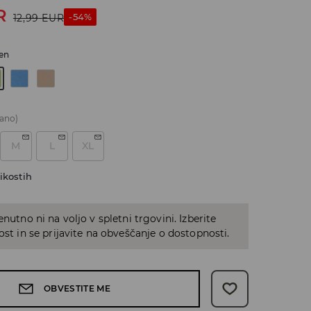
R
-54%
12,99
EUR
een
ano)
M
L
XL
ikostih
enutno ni na voljo v spletni trgovini. Izberite
kost in se prijavite na obveščanje o dostopnosti.
OBVESTITE ME