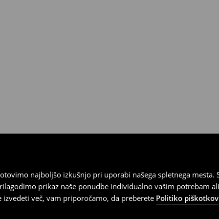
tovimo najboljšo izkušnjo pri uporabi našega spletnega mesta. S
 prilagodimo prikaz naše ponudbe individualno vašim potrebam ali
te izvedeti več, vam priporočamo, da preberete
Politiko piškotkov