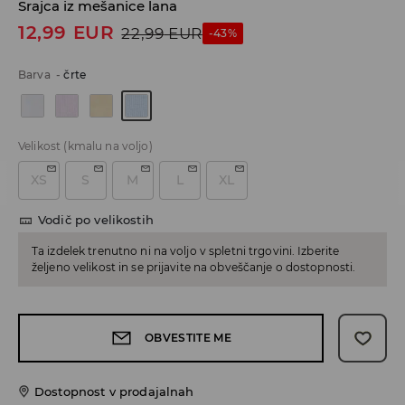
Srajca iz mešanice lana
12,99
EUR
22,99
EUR
-43%
Barva
-
črte
Velikost
(kmalu na voljo)
XS
S
M
L
XL
Vodič po velikostih
Ta izdelek trenutno ni na voljo v spletni trgovini. Izberite
željeno velikost in se prijavite na obveščanje o dostopnosti.
OBVESTITE ME
Dostopnost v prodajalnah