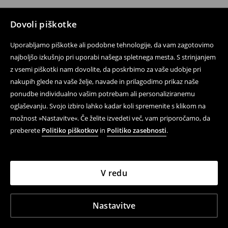
Dovoli piškotke
Uporabljamo piškotke ali podobne tehnologije, da vam zagotovimo
najboljšo izkušnjo pri uporabi našega spletnega mesta. S strinjanjem
z vsemi piškotki nam dovolite, da poskrbimo za vaše udobje pri
nakupih glede na vaše želje, navade in prilagodimo prikaz naše
ponudbe individualno vašim potrebam ali personaliziranemu
oglaševanju. Svojo izbiro lahko kadar koli spremenite s klikom na
možnost »Nastavitve«. Če želite izvedeti več, vam priporočamo, da
preberete
Politiko piškotkov
in
Politiko zasebnosti
.
V redu
Nastavitve