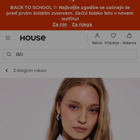
BACK TO SCHOOL
📒
Najboljše zgodbe se začnejo še
pred prvim šolskim zvoncem. Začni šolsko leto v novem
outfitu!
Za njo
Za njega
Priljubljene
Račun
Košarica
Išči
Z dolgimi rokavi