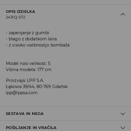
OPIS IZDELKA
243IQ-ST2
zapenjanje z gumbi
blago z dodatkom lana
z visoko vsebnostjo bombaža
Model nosi velikost: S
Višina modela: 177 cm
Proizvaja
:
LPP S.A.
Łąkowa 39/44, 80-769 Gdańsk
lpp@lppsa.com
SESTAVA IN NEGA
POŠILJANJE IN VRAČILA
50% BOMBAŽ, 50% PODLOGA