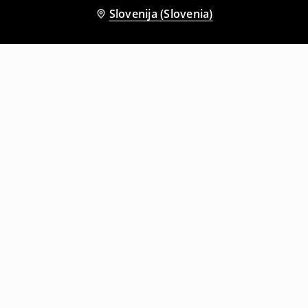
Slovenija (Slovenia)
Tudi druge stranke so izbrale
Karirasta srajca
Srajca s potiskom