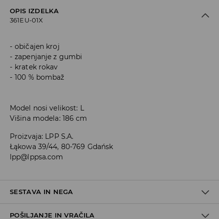
OPIS IZDELKA
361EU-01X
običajen kroj
zapenjanje z gumbi
kratek rokav
100 % bombaž
Model nosi velikost: L
Višina modela: 186 cm
Proizvaja
:
LPP S.A.
Łąkowa 39/44, 80-769 Gdańsk
lpp@lppsa.com
SESTAVA IN NEGA
POŠILJANJE IN VRAČILA
Material I
:
100% BOMBAŽ