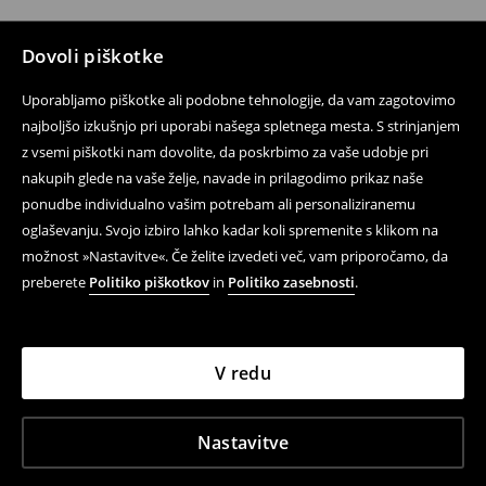
Dovoli piškotke
Uporabljamo piškotke ali podobne tehnologije, da vam zagotovimo
najboljšo izkušnjo pri uporabi našega spletnega mesta. S strinjanjem
z vsemi piškotki nam dovolite, da poskrbimo za vaše udobje pri
nakupih glede na vaše želje, navade in prilagodimo prikaz naše
ponudbe individualno vašim potrebam ali personaliziranemu
oglaševanju. Svojo izbiro lahko kadar koli spremenite s klikom na
možnost »Nastavitve«. Če želite izvedeti več, vam priporočamo, da
preberete
Politiko piškotkov
in
Politiko zasebnosti
.
V redu
Nastavitve