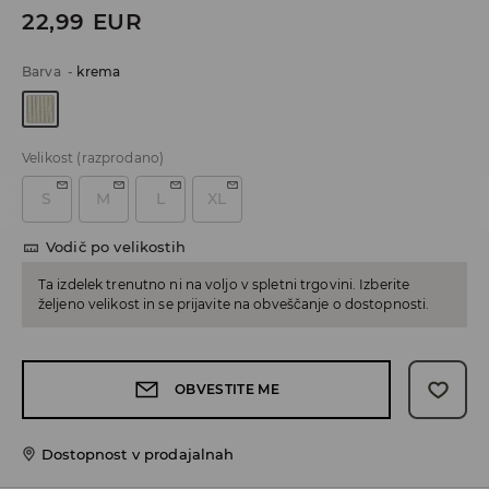
22,99
EUR
Barva
-
krema
Velikost
(razprodano)
S
M
L
XL
Vodič po velikostih
Ta izdelek trenutno ni na voljo v spletni trgovini. Izberite
željeno velikost in se prijavite na obveščanje o dostopnosti.
OBVESTITE ME
Dostopnost v prodajalnah