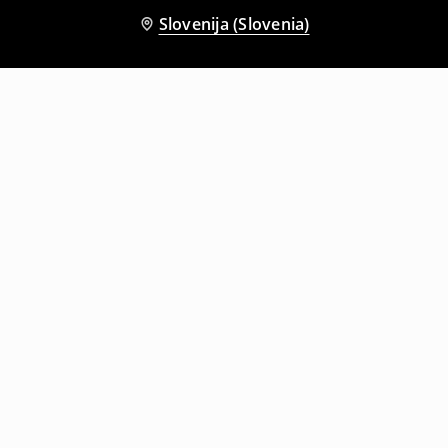
Slovenija (Slovenia)
Tudi druge stranke so izbrale
Srajca s kratkimi rokavi
Srajca s kratkimi rokavi