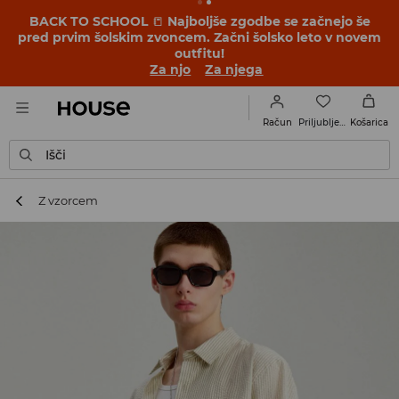
BACK TO SCHOOL
📒
Najboljše zgodbe se začnejo še
pred prvim šolskim zvoncem. Začni šolsko leto v novem
outfitu!
Za njo
Za njega
Priljubljene
Račun
Košarica
Išči
Z vzorcem