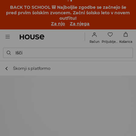
BACK TO SCHOOL 🎒 Najboljše zgodbe se začnejo še
pred prvim šolskim zvoncem. Začni šolsko leto v novem
outfitu!
Za njo
Za njega
Priljubljene
Račun
Košarica
Išči
Škornji s platformo