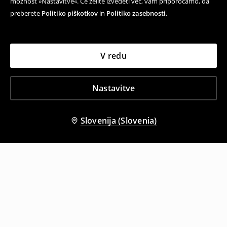
možnost »Nastavitve«. Če želite izvedeti več, vam priporočamo, da
preberete
Politiko piškotkov
in
Politiko zasebnosti
.
V redu
Nastavitve
Slovenija (Slovenia)