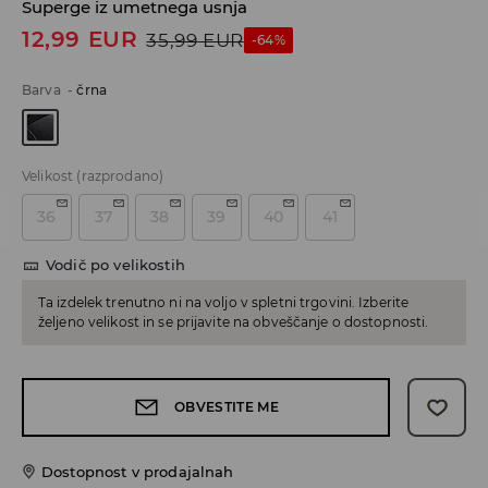
Superge iz umetnega usnja
12,99
EUR
35,99
EUR
-64%
Barva
-
črna
Velikost
(razprodano)
36
37
38
39
40
41
Vodič po velikostih
Ta izdelek trenutno ni na voljo v spletni trgovini. Izberite
željeno velikost in se prijavite na obveščanje o dostopnosti.
OBVESTITE ME
Dostopnost v prodajalnah