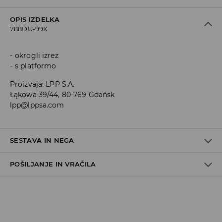
OPIS IZDELKA
788DU-99X
okrogli izrez
s platformo
Proizvaja
:
LPP S.A.
Łąkowa 39/44, 80-769 Gdańsk
lpp@lppsa.com
SESTAVA IN NEGA
POŠILJANJE IN VRAČILA
Material I
:
70% POLIURETAN, 30% POLIESTER
Material II
:
100% POLIESTER
Material III
:
100% EVA
Pravila pošiljanja
NE PERITE
Prevzem v trgovini
(5–7 delovnih dni)