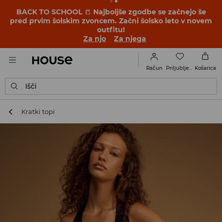
BACK TO SCHOOL
📒
Najboljše zgodbe se začnejo še
pred prvim šolskim zvoncem. Začni šolsko leto v novem
outfitu!
Za njo
Za njega
Priljubljene
Račun
Košarica
Išči
Kratki topi