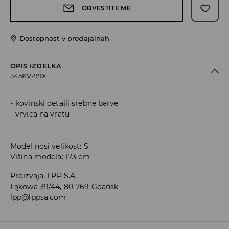
OBVESTITE ME
Dostopnost v prodajalnah
OPIS IZDELKA
345KV-99X
kovinski detajli srebne barve
vrvica na vratu
Model nosi velikost: S
Višina modela: 173 cm
Proizvaja
:
LPP S.A.
Łąkowa 39/44, 80-769 Gdańsk
lpp@lppsa.com