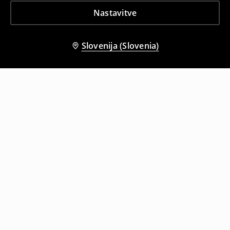
Nastavitve
Slovenija (Slovenia)
Tudi druge stranke so izbrale