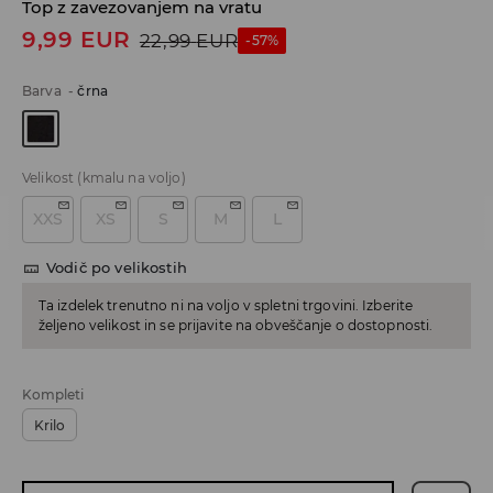
Top z zavezovanjem na vratu
9,99
EUR
22,99
EUR
-57%
Barva
-
črna
Velikost
(kmalu na voljo)
XXS
XS
S
M
L
Vodič po velikostih
Ta izdelek trenutno ni na voljo v spletni trgovini. Izberite
željeno velikost in se prijavite na obveščanje o dostopnosti.
Kompleti
Krilo