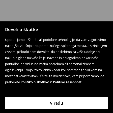
Dovoli piškotke
Uporabljamo piškotke ali podobne tehnologije, da vam zagotovimo
najboljšo izkušnjo pri uporabi našega spletnega mesta. S strinjanjem
z vsemi piškotki nam dovolite, da poskrbimo za vaše udobje pri
nakupih glede na vaše želje, navade in prilagodimo prikaz naše
ponudbe individualno vašim potrebam ali personaliziranemu
oglaševanju. Svojo izbiro lahko kadar koli spremenite s klikom na
možnost »Nastavitve«. Če želite izvedeti več, vam priporočamo, da
preberete
Politiko piškotkov
in
Politiko zasebnosti
.
V redu