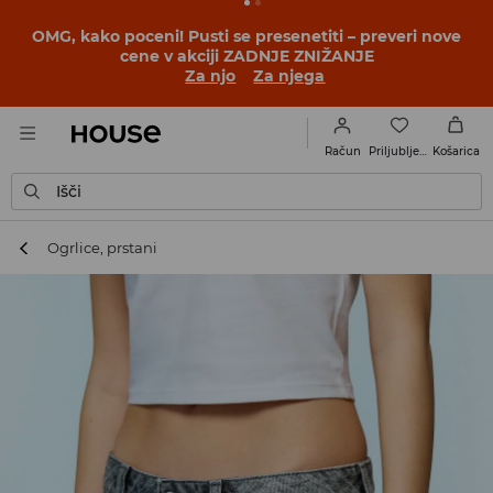
OMG, kako poceni! Pusti se presenetiti – preveri nove
cene v akciji ZADNJE ZNIŽANJE
Za njo
Za njega
Priljubljene
Račun
Košarica
Išči
Ogrlice, prstani