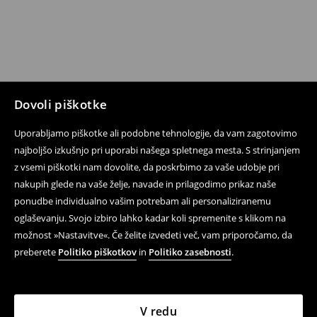
Dovoli piškotke
Uporabljamo piškotke ali podobne tehnologije, da vam zagotovimo
najboljšo izkušnjo pri uporabi našega spletnega mesta. S strinjanjem
z vsemi piškotki nam dovolite, da poskrbimo za vaše udobje pri
nakupih glede na vaše želje, navade in prilagodimo prikaz naše
ponudbe individualno vašim potrebam ali personaliziranemu
oglaševanju. Svojo izbiro lahko kadar koli spremenite s klikom na
možnost »Nastavitve«. Če želite izvedeti več, vam priporočamo, da
preberete
Politiko piškotkov
in
Politiko zasebnosti
.
V redu