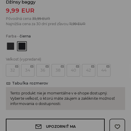
Džínsy baggy
9,99
EUR
Pôvodná cena
35,99
EUR
Najnižšia cena za 30 dní pred zľavou
11,99
EUR
Farba
-
čierna
Veľkosť
(vypredané)
32
34
36
38
40
42
44
Tabuľka rozmerov
Tento produkt nie je momentálne v e-shope dostupný.
Vyberte veľkosť, o ktorú máte záujem a zakliknite možnosť
informovania o dostupnosti.
UPOZORNIŤ MA