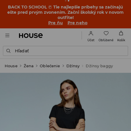
BACK TO SCHOOL
📒
Tie najlepšie príbehy sa začínajú
ešte pred prvým zvonením. Začni školský rok v novom
outfite!
Pre ňu
Pre neho
Obľúbené
Účet
Košík
Hľadať
House
Žena
Oblečenie
Džínsy
Džínsy baggy