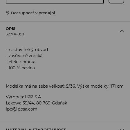
Dostupnosť v predajni
OPIS
327IA-99J
nastaviteľný obvod
zasúvané vrecká
efekt sprania
100 % bavlna
Modelka má na sebe veľkosť: S/36. Výška modelky: 171 cm
Výrobca
:
LPP S.A.
Łąkowa 39/44, 80-769 Gdańsk
lpp@lppsa.com
MATERIÁL A STAROSTLIVOSŤ