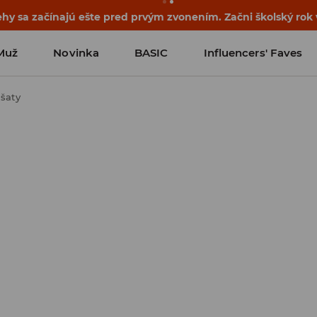
ehy sa začínajú ešte pred prvým zvonením. Začni školský rok
Muž
Novinka
BASIC
Influencers' Faves
šaty