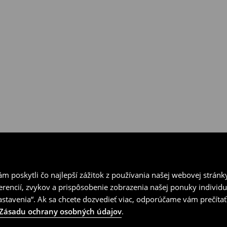
ní v kamenných predajniach
vrátenia.
 poskytli čo najlepší zážitok z používania našej webovej stránk
erencií, zvykov a prispôsobenie zobrazenia našej ponuky individu
tavenia“. Ak sa chcete dozvedieť viac, odporúčame vám prečítať
Zásadu ochrany osobných údajov
.