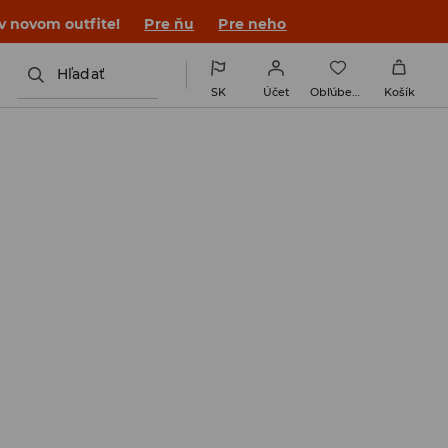
 v novom outfite!
Pre ňu
Pre neho
Hľadať
SK
Účet
Obľúbené
Košík