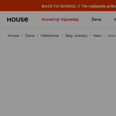
BACK TO SCHOOL
📒
Tie najlepšie príb
Konečný Výpredaj
Žena
House
Žena
Oblečenie
Šaty, overaly
Maxi
Maxi