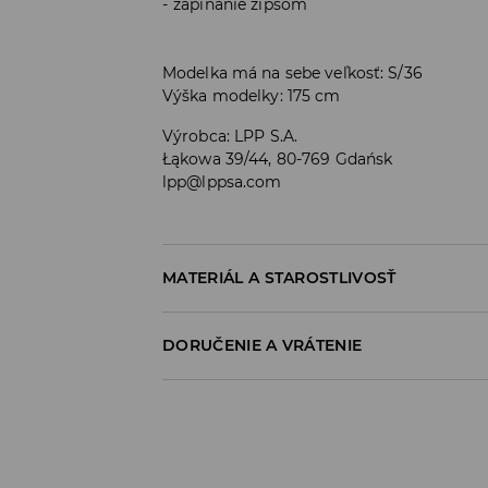
zapínanie zipsom
Modelka má na sebe veľkosť: S/36
Výška modelky: 175 cm
Výrobca
:
LPP S.A.
Łąkowa 39/44, 80-769 Gdańsk
lpp@lppsa.com
MATERIÁL A STAROSTLIVOSŤ
PRVÝ MATERIÁL
:
96% POLYESTER, 4% ELASTAN
DORUČENIE A VRÁTENIE
VÝROBOK PRAŤ SAMOSTATNE ALEBO S PODOB
Zásada dodania
VÝROBOK SA NESMIE BIELIŤ
Osobný odber v predajni
ŽEHLIŤ PRI MAX. 110°C - BEZ PARY
ZADARMO