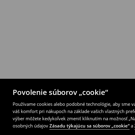
Produkty môžeš bezplatne vrátiť do 30 d
House alebo využitím ostatných spôsobov 
⟶
Pravidlá vrátenia
Povolenie súborov „cookie“
Používame cookies alebo podobné technológie, aby sme vám
váš komfort pri nákupoch na základe vašich vlastných pref
výber môžete kedykoľvek zmeniť kliknutím na možnosť „Nas
osobných údajov
Zásadu týkajúcu sa súborov „cookie“
a