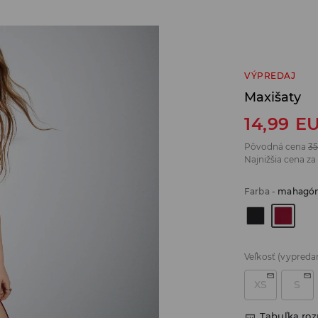
VÝPREDAJ
Maxišaty
14,99
E
Pôvodná cena
35
Najnižšia cena za
Farba
-
mahagó
Veľkosť
(vypreda
XS
S
Tabuľka ro