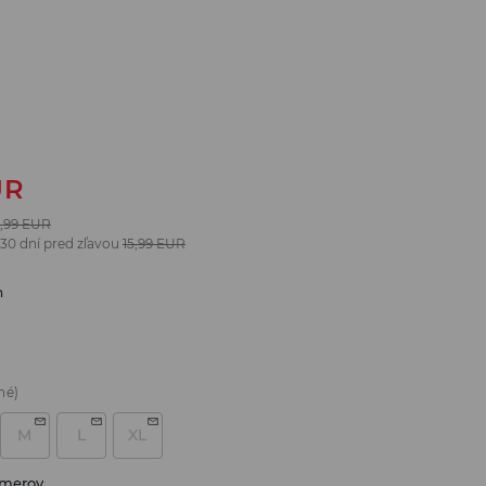
UR
,99
EUR
 30 dní pred zľavou
15,99
EUR
n
né)
M
L
XL
zmerov