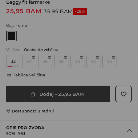
Baggy fit farmerke
25,95
BAM
35,95
BAM
-28%
Boja
-
crno
Veličina
-
Odaberite veličinu
32
34
36
38
40
42
44
Tablica veličina
Dodaj
-
25,95
BAM
Dostupnost u radnji
OPIS PROIZVODA
909II-99J