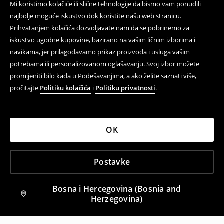
Mi koristimo kolačiće ili slične tehnologije da bismo vam ponudili
najbolje moguće iskustvo dok koristite našu web stranicu.
Prihvatanjem kolačića dozvoljavate nam da se pobrinemo za
iskustvo ugodne kupovine, bazirano na vašim ličnim izborima i
navikama, jer prilagođavamo prikaz proizvoda i usluga vašim
potrebama ili personalizovanom oglašavanju. Svoj izbor možete
promijeniti bilo kada u Podešavanjima, a ako želite saznati više,
pročitajte
Politiku kolačića
i
Politiku privatnosti
.
OK
Postavke
Bosna i Hercegovina (Bosnia and
Herzegovina)