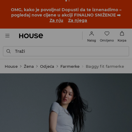
BACK TO SCHOOL
📒
Najbolje priče počinju prije prvog
školskog zvona. Započni školsku godinu u novom
outfitu!
Za nju
Za njega
Omiljeno
Nalog
Korpa
Traži
House
Žena
Odjeća
Farmerke
Baggy fit farmerke