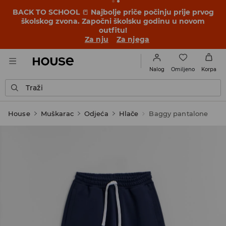
BACK TO SCHOOL
📒
Najbolje priče počinju prije prvog
školskog zvona. Započni školsku godinu u novom
outfitu!
Za nju
Za njega
Omiljeno
Nalog
Korpa
Traži
House
Muškarac
Odjeća
Hlače
Baggy pantalone