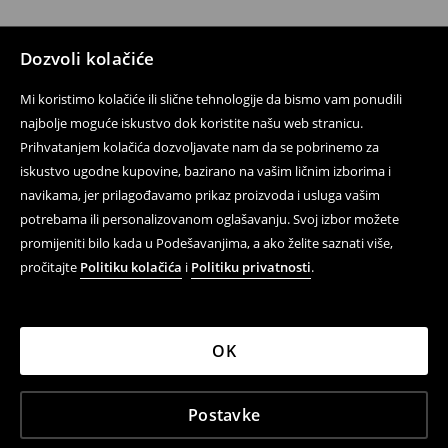
Dozvoli kolačiće
Mi koristimo kolačiće ili slične tehnologije da bismo vam ponudili
najbolje moguće iskustvo dok koristite našu web stranicu.
Prihvatanjem kolačića dozvoljavate nam da se pobrinemo za
iskustvo ugodne kupovine, bazirano na vašim ličnim izborima i
navikama, jer prilagođavamo prikaz proizvoda i usluga vašim
potrebama ili personalizovanom oglašavanju. Svoj izbor možete
promijeniti bilo kada u Podešavanjima, a ako želite saznati više,
pročitajte
Politiku kolačića
i
Politiku privatnosti
.
OK
Postavke