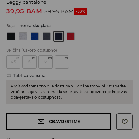
Baggy pantalone
39,95
BAM
59,95
BAM
-33%
Boja
-
mornarsko plava
Veličina
(uskoro dostupno)
XS
S
M
L
Tablica veličina
Proizvod trenutno nije dostupan u online trgovini. Odaberite
veličinu koja vas zanima da se prijavite za upozorenje koje vas
obavještava o dostupnosti.
OBAVIJESTI ME