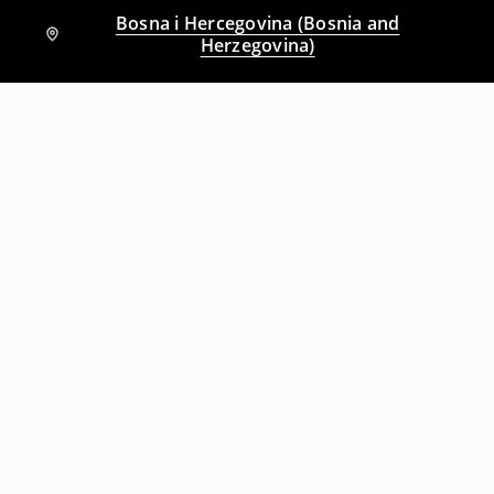
Bosna i Hercegovina (Bosnia and
Herzegovina)
Drugi kupci su takođe izabrali
Pantalone barrel fit
Sportske hlače