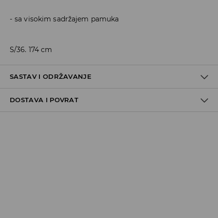
sa visokim sadržajem pamuka
S/36. 174 cm
SASTAV I ODRŽAVANJE
DOSTAVA I POVRAT
Politika dostave
Preuzimanje u trgovini
GRATIS
5-13 radnih dana
Milsped Kurir - online plaćanje
7,95 BAM*
5-13 radnih dana
Milsped Kurir - plaćanje pouzećem