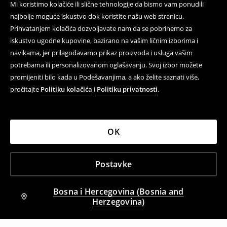
Mi koristimo kolačiće ili slične tehnologije da bismo vam ponudili
najbolje moguće iskustvo dok koristite našu web stranicu.
Prihvatanjem kolačića dozvoljavate nam da se pobrinemo za
iskustvo ugodne kupovine, bazirano na vašim ličnim izborima i
navikama, jer prilagođavamo prikaz proizvoda i usluga vašim
potrebama ili personalizovanom oglašavanju. Svoj izbor možete
promijeniti bilo kada u Podešavanjima, a ako želite saznati više,
pročitajte
Politiku kolačića
i
Politiku privatnosti
.
OK
Postavke
Bosna i Hercegovina (Bosnia and
Herzegovina)