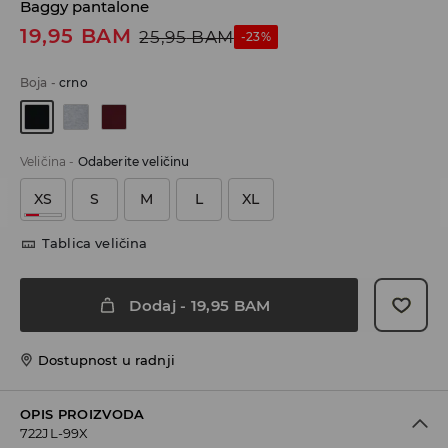
Baggy pantalone
19,95
BAM
25,95
BAM
-23%
Boja
-
crno
Veličina
-
Odaberite veličinu
XS
S
M
L
XL
Tablica veličina
Dodaj
-
19,95
BAM
Dostupnost u radnji
OPIS PROIZVODA
722JL-99X