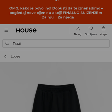
BACK TO SCHOOL
📒
Najbolje priče počinju prije prvog
školskog zvona. Započni školsku godinu u novom
outfitu!
Za nju
Za njega
Omiljeno
Nalog
Korpa
Traži
Loose