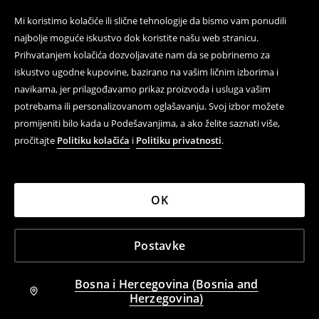
Mi koristimo kolačiće ili slične tehnologije da bismo vam ponudili
najbolje moguće iskustvo dok koristite našu web stranicu.
Prihvatanjem kolačića dozvoljavate nam da se pobrinemo za
iskustvo ugodne kupovine, bazirano na vašim ličnim izborima i
navikama, jer prilagođavamo prikaz proizvoda i usluga vašim
potrebama ili personalizovanom oglašavanju. Svoj izbor možete
promijeniti bilo kada u Podešavanjima, a ako želite saznati više,
pročitajte
Politiku kolačića
i
Politiku privatnosti
.
OK
Postavke
Bosna i Hercegovina (Bosnia and
Herzegovina)