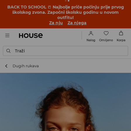
BACK TO SCHOOL
📒
Najbolje priče počinju prije prvog
školskog zvona. Započni školsku godinu u novom
outfitu!
Za nju
Za njega
Omiljeno
Nalog
Korpa
Traži
Dugih rukava