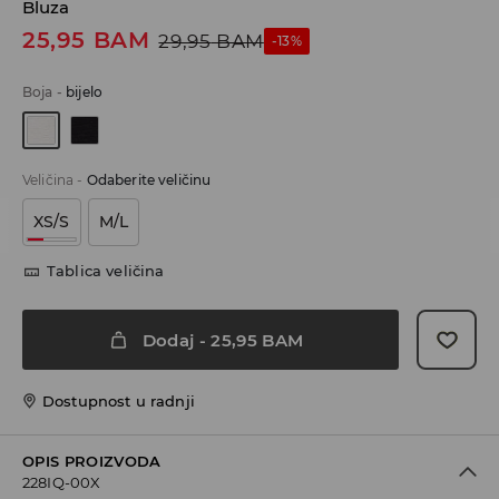
Bluza
25,95
BAM
29,95
BAM
-13%
Boja
-
bijelo
Veličina
-
Odaberite veličinu
XS/S
M/L
Tablica veličina
Dodaj
-
25,95
BAM
Dostupnost u radnji
OPIS PROIZVODA
228IQ-00X