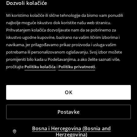
Dozvoli kolačiće
Mi koristimo kolačiće ili slične tehnologije da bismo vam ponudili
najbolje moguće iskustvo dok koristite našu web stranicu.
Prihvatanjem kolačića dozvoljavate nam da se pobrinemo za
iskustvo ugodne kupovine, bazirano na vašim ličnim izborima i
navikama, jer prilagođavamo prikaz proizvoda i usluga vašim
potrebama ili personalizovanom oglašavanju. Svoj izbor možete
promijeniti bilo kada u Podešavanjima, a ako želite saznati više,
pročitajte
Politiku kolačića
i
Politiku privatnosti
.
OK
Postavke
Bosna i Hercegovina (Bosnia and
Herzegovina)