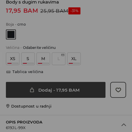
Body s dugim rukavima
17,95
BAM
25,95
BAM
-31%
Boja
-
crno
Veličina
-
Odaberite veličinu
XS
S
M
L
XL
Tablica veličina
Dodaj
-
17,95
BAM
Dostupnost u radnji
OPIS PROIZVODA
619JL-99X