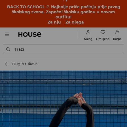
BACK TO SCHOOL
📒
Najbolje priče počinju prije prvog
školskog zvona. Započni školsku godinu u novom
outfitu!
Za nju
Za njega
Omiljeno
Nalog
Korpa
Traži
Dugih rukava