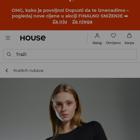
OMG, kako je povoljno! Dopusti da te iznenadimo –
pogledaj nove cijene u akciji FINALNO SNIŽENJE ➡️
Za nju
Za njega
Omiljeno
Nalog
Korpa
Traži
Kratkih rukava