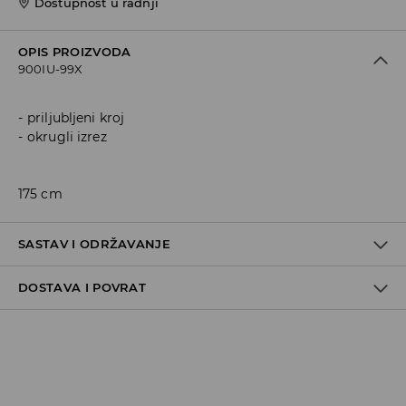
Dostupnost u radnji
OPIS PROIZVODA
900IU-99X
priljubljeni kroj
okrugli izrez
175 cm
SASTAV I ODRŽAVANJE
DOSTAVA I POVRAT
76% POLYAMIDE, 24% ELASTANE
Politika dostave
Preuzimanje u trgovini
GRATIS