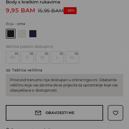
Body s kratkim rukavima
9,95
BAM
15,95
BAM
-38%
Boja
-
crno
Veličina
(uskoro dostupno)
XS
S
M
L
XL
Tablica veličina
Proizvod trenutno nije dostupan u online trgovini. Odaberite
veličinu koja vas zanima da se prijavite za upozorenje koje vas
obavještava o dostupnosti.
OBAVIJESTI ME