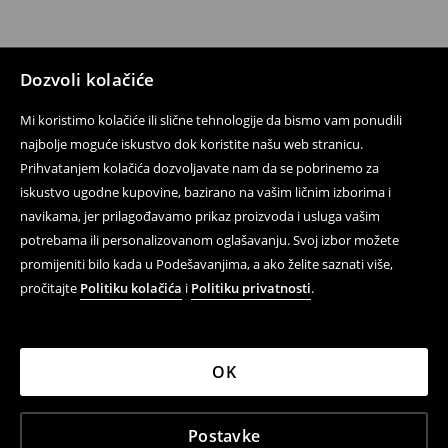
Dozvoli kolačiće
Mi koristimo kolačiće ili slične tehnologije da bismo vam ponudili
najbolje moguće iskustvo dok koristite našu web stranicu.
Prihvatanjem kolačića dozvoljavate nam da se pobrinemo za
iskustvo ugodne kupovine, bazirano na vašim ličnim izborima i
navikama, jer prilagođavamo prikaz proizvoda i usluga vašim
potrebama ili personalizovanom oglašavanju. Svoj izbor možete
promijeniti bilo kada u Podešavanjima, a ako želite saznati više,
pročitajte
Politiku kolačića
i
Politiku privatnosti
.
OK
Postavke