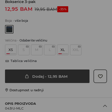
Bokserice 3-pak
12,95
BAM
19,95
BAM
-35%
Boja
-
više boja
Veličina
-
Odaberite veličinu
XS
S
M
L
XL
XXL
Tablica veličina
Dodaj
-
12,95
BAM
Dostupnost u radnji
OPIS PROIZVODA
043IU-MLC