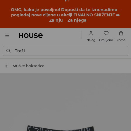
BACK TO SCHOOL
📒
Najbolje priče počinju prije prvog
školskog zvona. Započni školsku godinu u novom
outfitu!
Za nju
Za njega
Omiljeno
Nalog
Korpa
Traži
Muške bokserice