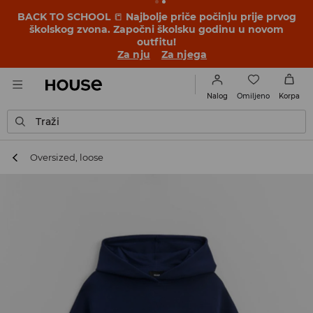
BACK TO SCHOOL
📒
Najbolje priče počinju prije prvog
školskog zvona. Započni školsku godinu u novom
outfitu!
Za nju
Za njega
Omiljeno
Nalog
Korpa
Traži
Oversized, loose