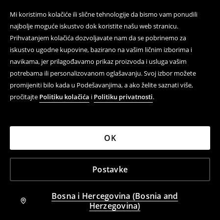
Mi koristimo kolačiće ili slične tehnologije da bismo vam ponudili
najbolje moguće iskustvo dok koristite našu web stranicu.
Prihvatanjem kolačića dozvoljavate nam da se pobrinemo za
iskustvo ugodne kupovine, bazirano na vašim ličnim izborima i
navikama, jer prilagođavamo prikaz proizvoda i usluga vašim
potrebama ili personalizovanom oglašavanju. Svoj izbor možete
promijeniti bilo kada u Podešavanjima, a ako želite saznati više,
pročitajte
Politiku kolačića
i
Politiku privatnosti
.
OK
Postavke
Bosna i Hercegovina (Bosnia and
Herzegovina)