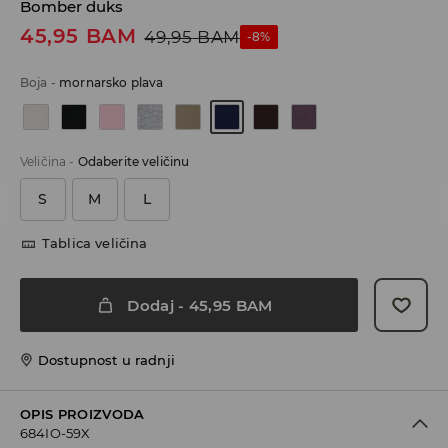
Bomber duks
45,95
BAM
49,95
BAM
-8%
Boja
-
mornarsko plava
Veličina
-
Odaberite veličinu
S
M
L
Tablica veličina
Dodaj
-
45,95
BAM
Dostupnost u radnji
OPIS PROIZVODA
684IO-59X