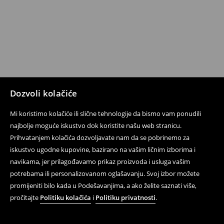
Dozvoli kolačiće
Mi koristimo kolačiće ili slične tehnologije da bismo vam ponudili
najbolje moguće iskustvo dok koristite našu web stranicu.
Prihvatanjem kolačića dozvoljavate nam da se pobrinemo za
iskustvo ugodne kupovine, bazirano na vašim ličnim izborima i
navikama, jer prilagođavamo prikaz proizvoda i usluga vašim
potrebama ili personalizovanom oglašavanju. Svoj izbor možete
promijeniti bilo kada u Podešavanjima, a ako želite saznati više,
pročitajte
Politiku kolačića
i
Politiku privatnosti
.