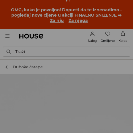
OMG, kako je povoljno! Dopusti da te iznenadimo –
pogledaj nove cijene u akciji FINALNO SNIŽENJE ➡️
Za nju
Za njega
Omiljeno
Nalog
Korpa
Traži
Duboke čarape