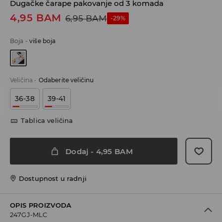
Dugačke čarape pakovanje od 3 komada
4,95
BAM
6,95
BAM
-29%
Boja
-
više boja
Veličina
-
Odaberite veličinu
36-38
39-41
Tablica veličina
Dodaj
-
4,95
BAM
Dostupnost u radnji
OPIS PROIZVODA
247GJ-MLC