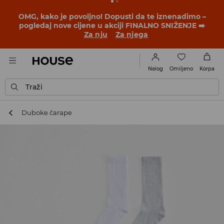
BACK TO SCHOOL
📒
Najbolje priče počinju prije prvog
školskog zvona. Započni školsku godinu u novom
outfitu!
Za nju
Za njega
Omiljeno
Nalog
Korpa
Traži
Duboke čarape