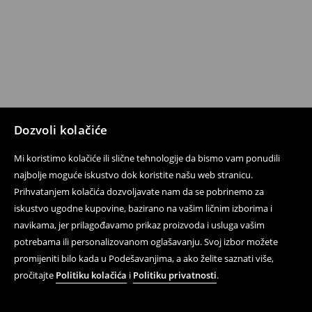
Dozvoli kolačiće
Mi koristimo kolačiće ili slične tehnologije da bismo vam ponudili
najbolje moguće iskustvo dok koristite našu web stranicu.
Prihvatanjem kolačića dozvoljavate nam da se pobrinemo za
iskustvo ugodne kupovine, bazirano na vašim ličnim izborima i
navikama, jer prilagođavamo prikaz proizvoda i usluga vašim
potrebama ili personalizovanom oglašavanju. Svoj izbor možete
promijeniti bilo kada u Podešavanjima, a ako želite saznati više,
pročitajte
Politiku kolačića
i
Politiku privatnosti
.