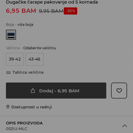
Dugačke čarape pakovanje od 5 komada
6,95
BAM
9,95
BAM
-30%
Boja
-
više boja
Veličina
-
Odaberite veličinu
39-42
43-46
Tablica veličina
Dodaj
-
6,95
BAM
Dostupnost u radnji
OPIS PROIZVODA
052IU-MLC