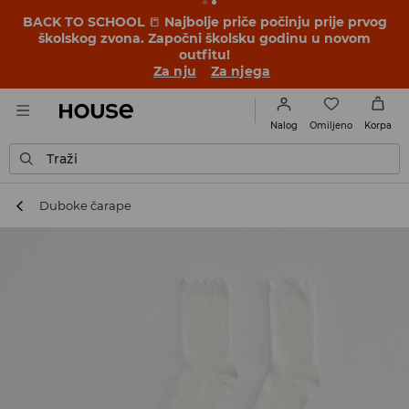
BACK TO SCHOOL
📒
Najbolje priče počinju prije prvog
školskog zvona. Započni školsku godinu u novom
outfitu!
Za nju
Za njega
Omiljeno
Nalog
Korpa
Traži
Duboke čarape