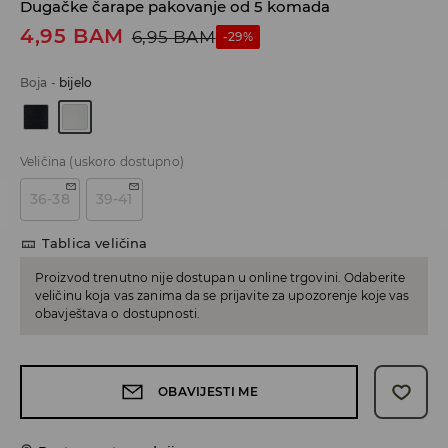
Dugačke čarape pakovanje od 5 komada
4,95
BAM
6,95
BAM
-29%
Boja
-
bijelo
Veličina
(uskoro dostupno)
36-38
39-41
Tablica veličina
Proizvod trenutno nije dostupan u online trgovini. Odaberite
veličinu koja vas zanima da se prijavite za upozorenje koje vas
obavještava o dostupnosti.
OBAVIJESTI ME