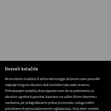
Dozvoli kolačiće
Mi koristimo kolačiće ili slične tehnologije da bismo vam ponudili
najbolje moguće iskustvo dok koristite našu web stranicu.
Prihvatanjem kolačića dozvoljavate nam da se pobrinemo za
iskustvo ugodne kupovine, bazirano na vašim ličnim izborima i
navikama, jer prilagođavamo prikaz proizvoda i usluga vašim
potrebama ili personalizovanom oglašavanju. Svoj izbor možete