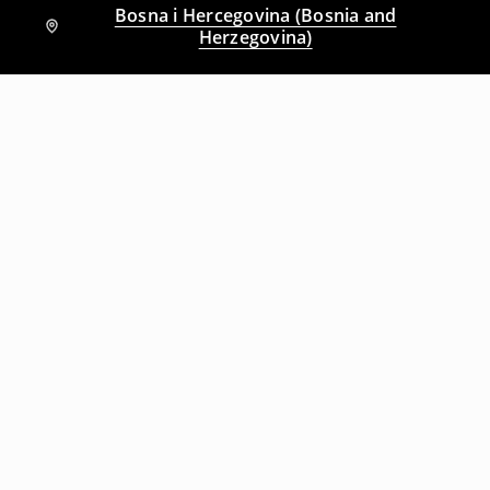
Bosna i Hercegovina (Bosnia and
Herzegovina)
Drugi kupci su takođe izabrali
Duks s kapuljačom
Duks s kapuljačom