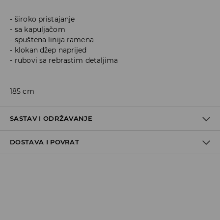
široko pristajanje
sa kapuljačom
spuštena linija ramena
klokan džep naprijed
rubovi sa rebrastim detaljima
185 cm
SASTAV I ODRŽAVANJE
DOSTAVA I POVRAT
60% COTTON, 40% POLYESTER
Politika dostave
Preuzimanje u trgovini
GRATIS
5-13 radnih dana