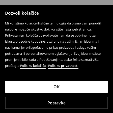
Dozvoli kolačiće
Mi koristimo kolačiće ili slične tehnologije da bismo vam ponudili
najbolje moguće iskustvo dok koristite našu web stranicu.
Prihvatanjem kolačića dozvoljavate nam da se pobrinemo za
iskustvo ugodne kupovine, bazirano na vašim ličnim izborima i
navikama, jer prilagođavamo prikaz proizvoda i usluga vašim
potrebama ili personalizovanom oglašavanju. Svoj izbor možete
promijeniti bilo kada u Podešavanjima, a ako želite saznati više,
pročitajte
Politiku kolačića
i
Politiku privatnosti
.
OK
Postavke