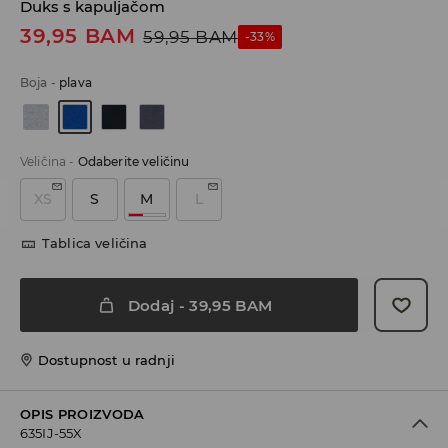
Duks s kapuljačom
39,95
BAM
59,95
BAM
-33%
Boja
-
plava
Veličina
-
Odaberite veličinu
XS
S
M
L
Tablica veličina
Dodaj
-
39,95
BAM
Dostupnost u radnji
OPIS PROIZVODA
635IJ-55X