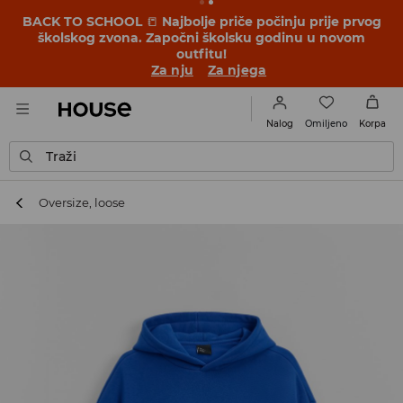
BACK TO SCHOOL
📒
Najbolje priče počinju prije prvog
školskog zvona. Započni školsku godinu u novom
outfitu!
Za nju
Za njega
Omiljeno
Nalog
Korpa
Traži
Oversize, loose