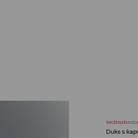
SNIŽENJE
MODA
Duks s kap