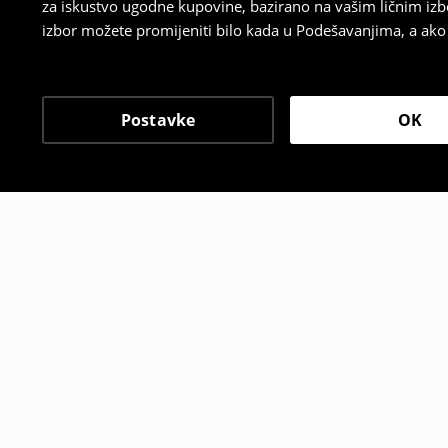
za iskustvo ugodne kupovine, bazirano na vašim ličnim izb
izbor možete promijeniti bilo kada u Podešavanjima, a ako ž
Postavke
OK
Drugi kupci su takođe i