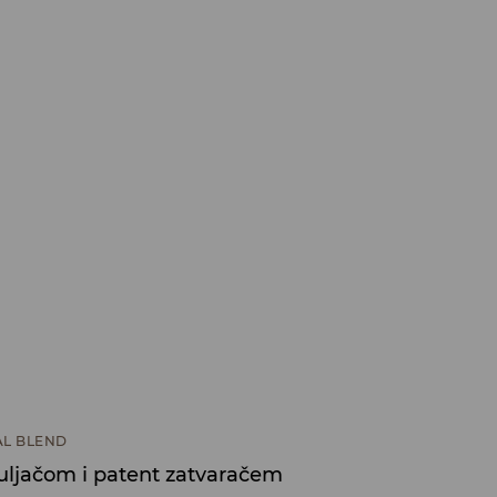
L BLEND
uljačom i patent zatvaračem