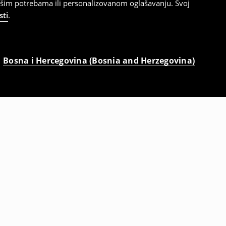
ašim potrebama ili personalizovanom oglašavanju. Svoj
sti
.
Bosna i Hercegovina (Bosnia and Herzegovina)