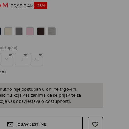
AM
-28%
35,95
BAM
dostupno)
M
L
XL
čina
nutno nije dostupan u online trgovini.
ličinu koja vas zanima da se prijavite za
oje vas obavještava o dostupnosti.
OBAVIJESTI ME