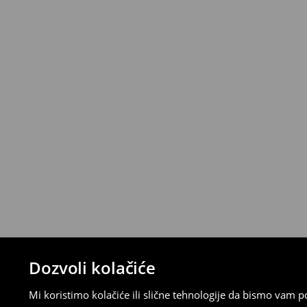
Politika povrata
Proizvode možete besplatno vratiti u roku
stacionarnoj trgovini ili slanjem paketa 
ispunite online obrazac na Računu klijenta
⟶
Detaljna pravila povrata
Dozvoli kolačiće
Mi koristimo kolačiće ili slične tehnologije da bismo vam