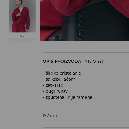
OPIS PROIZVODA
716IO-83X
široko pristajanje
sa kapuljačom
zatvarač
dugi rukav
spuštena linija ramena
172 cm