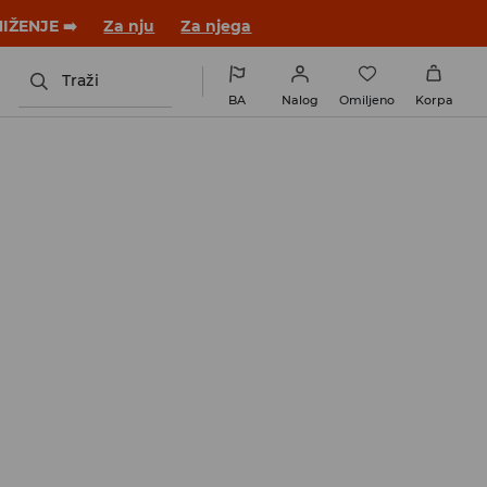
 novom outfitu!
Za nju
Za njega
Traži
BA
Nalog
Omiljeno
Korpa