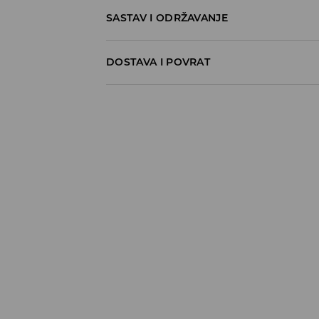
SASTAV I ODRŽAVANJE
48% MODAL, 48% POLYESTER, 4% ELASTANE
DOSTAVA I POVRAT
Politika dostave
Preuzimanje u trgovini
GRATIS
5-13 radnih dana
Milsped Kurir - online plaćanje
7,95 BAM*
5-13 radnih dana
Milsped Kurir - plaćanje pouzećem
9,95 BAM*
5-13 radnih dana
*
BESPLATNA DOSTAVA već od 60 BAM
⟶
Detaljne informacije o isporuci
⟶
Detaljne informacije o načinima plaća