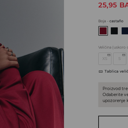
25,95
B
Boja
-
castaño
Veličina
(uskoro 
XS
S
Tablica veli
Proizvod tre
Odaberite ve
upozorenje k