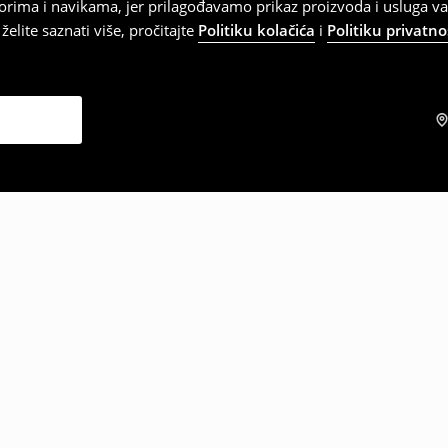
orima i navikama, jer prilagođavamo prikaz proizvoda i usluga v
elite saznati više, pročitajte
Politiku kolačića
i
Politiku privatno
zabrali