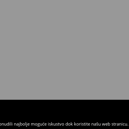
 od 30 dana u bilo kojoj House
kurirskom službom (u tu svrhu
).
 ponudili najbolje moguće iskustvo dok koristite našu web strani