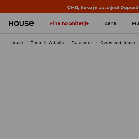
BACK TO SCHOOL
📒
Najbolje priče 
Finalno Sniženje
Žena
Mu
House
Žena
Odjeća
Dukserice
Oversized, loose