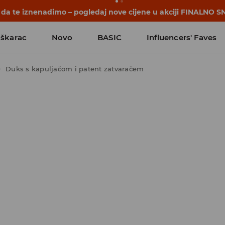
počinju prije prvog školskog zvona. Započni školsku godinu u
škarac
Novo
BASIC
Influencers' Faves
Duks s kapuljačom i patent zatvaračem