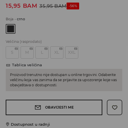
15,95
BAM
35,95
BAM
-56%
Boja
-
crno
Veličina
(rasprodato)
S
M
L
XL
XXL
Tablica veličina
Proizvod trenutno nije dostupan u online trgovini. Odaberite
veličinu koja vas zanima da se prijavite za upozorenje koje vas
obavještava o dostupnosti.
OBAVIJESTI ME
Dostupnost u radnji