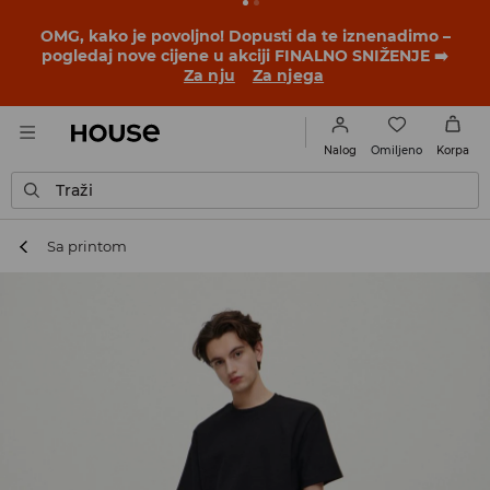
BACK TO SCHOOL
📒
Najbolje priče počinju prije prvog
školskog zvona. Započni školsku godinu u novom
outfitu!
Za nju
Za njega
Omiljeno
Nalog
Korpa
Traži
Sa printom