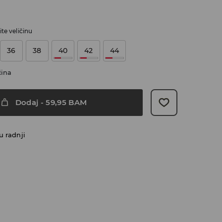
te veličinu
36
38
40
42
44
čina
Dodaj
-
59,95
BAM
u radnji