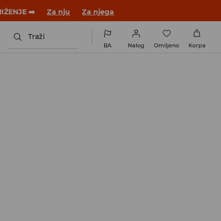
 novom outfitu!
Za nju
Za njega
Traži
BA
Nalog
Omiljeno
Korpa