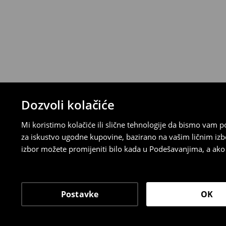
ispunite online obrazac na Računu klijenta
⟶
Detaljna pravila povrata
Dozvoli kolačiće
Mi koristimo kolačiće ili slične tehnologije da bismo vam
za iskustvo ugodne kupovine, bazirano na vašim ličnim izb
izbor možete promijeniti bilo kada u Podešavanjima, a ako ž
Postavke
OK