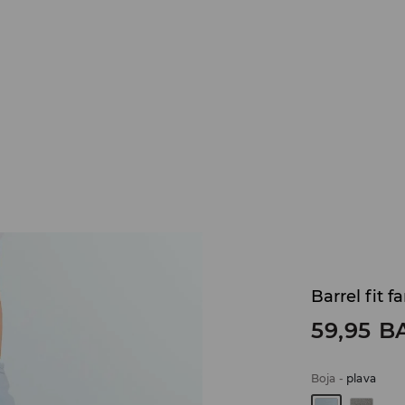
Barrel fit 
59,95
B
Boja
-
plava