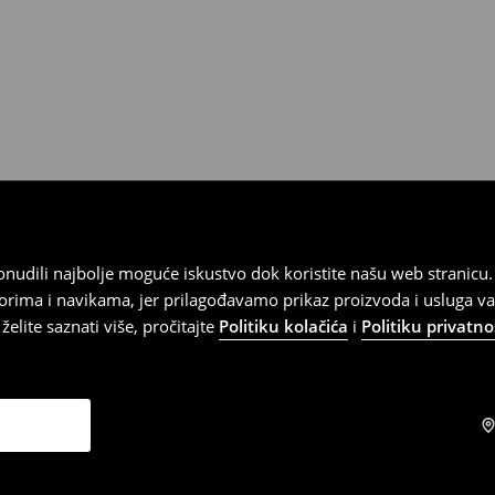
).
 ponudili najbolje moguće iskustvo dok koristite našu web strani
orima i navikama, jer prilagođavamo prikaz proizvoda i usluga v
elite saznati više, pročitajte
Politiku kolačića
i
Politiku privatno