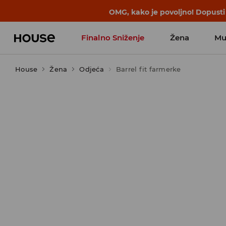
BACK TO SCHOOL
📒
Najbolje priče 
Finalno Sniženje
Žena
Mu
House
Žena
Odjeća
Barrel fit farmerke