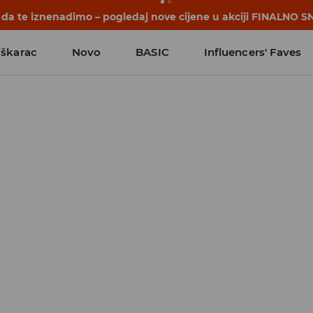
počinju prije prvog školskog zvona. Započni školsku godinu u
škarac
Novo
BASIC
Influencers' Faves