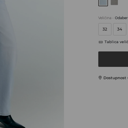
Veličina
-
Odaberi
32
34
Tablica veli
Dostupnost 