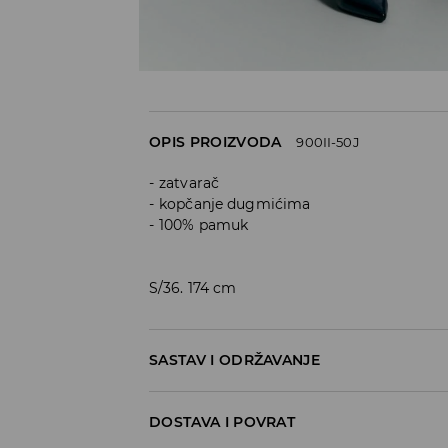
OPIS PROIZVODA
900II-50J
zatvarač
kopčanje dugmićima
100% pamuk
S/36. 174 cm
SASTAV I ODRŽAVANJE
DOSTAVA I POVRAT