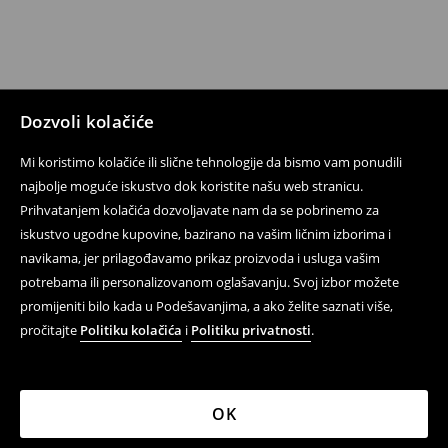
Dozvoli kolačiće
Mi koristimo kolačiće ili slične tehnologije da bismo vam ponudili
najbolje moguće iskustvo dok koristite našu web stranicu.
Prihvatanjem kolačića dozvoljavate nam da se pobrinemo za
iskustvo ugodne kupovine, bazirano na vašim ličnim izborima i
navikama, jer prilagođavamo prikaz proizvoda i usluga vašim
potrebama ili personalizovanom oglašavanju. Svoj izbor možete
promijeniti bilo kada u Podešavanjima, a ako želite saznati više,
pročitajte
Politiku kolačića
i
Politiku privatnosti
.
OK