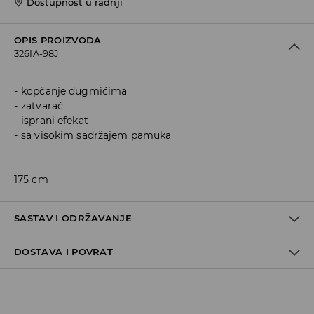
Dostupnost u radnji
OPIS PROIZVODA
326IA-98J
kopčanje dugmićima
zatvarač
isprani efekat
sa visokim sadržajem pamuka
175 cm
SASTAV I ODRŽAVANJE
DOSTAVA I POVRAT
99% COTTON, 1% ELASTANE
Politika dostave