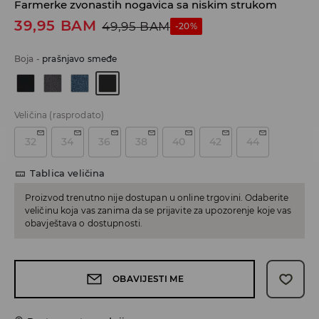
Farmerke zvonastih nogavica sa niskim strukom
39,95
BAM
49,95
BAM
-20%
Boja
-
prašnjavo smeđe
Veličina
(rasprodato)
32
34
36
38
40
42
44
Tablica veličina
Proizvod trenutno nije dostupan u online trgovini. Odaberite
veličinu koja vas zanima da se prijavite za upozorenje koje vas
obavještava o dostupnosti.
OBAVIJESTI ME