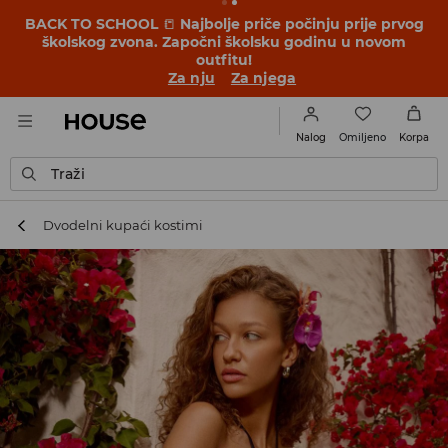
BACK TO SCHOOL
📒
Najbolje priče počinju prije prvog
školskog zvona. Započni školsku godinu u novom
outfitu!
Za nju
Za njega
Omiljeno
Nalog
Korpa
Traži
Dvodelni kupaći kostimi