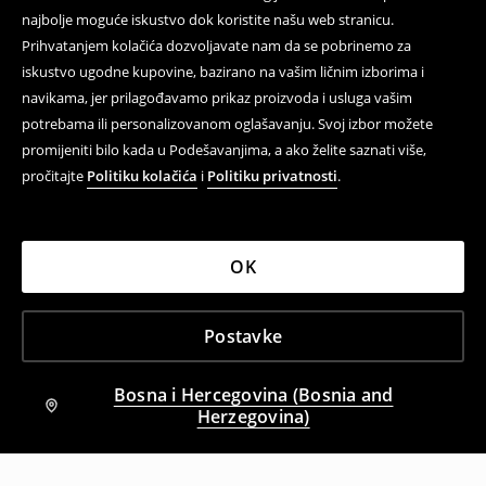
najbolje moguće iskustvo dok koristite našu web stranicu.
Prihvatanjem kolačića dozvoljavate nam da se pobrinemo za
iskustvo ugodne kupovine, bazirano na vašim ličnim izborima i
navikama, jer prilagođavamo prikaz proizvoda i usluga vašim
potrebama ili personalizovanom oglašavanju. Svoj izbor možete
promijeniti bilo kada u Podešavanjima, a ako želite saznati više,
pročitajte
Politiku kolačića
i
Politiku privatnosti
.
OK
Postavke
Bosna i Hercegovina (Bosnia and
Herzegovina)