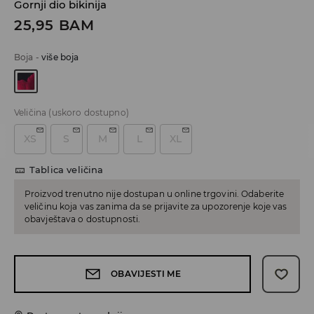
Gornji dio bikinija
25,95
BAM
Boja
-
više boja
Veličina
(uskoro dostupno)
XS
S
M
L
XL
Tablica veličina
Proizvod trenutno nije dostupan u online trgovini. Odaberite
veličinu koja vas zanima da se prijavite za upozorenje koje vas
obavještava o dostupnosti.
OBAVIJESTI ME