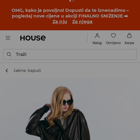
BACK TO SCHOOL
📒
Najbolje priče počinju prije prvog
školskog zvona. Započni školsku godinu u novom
outfitu!
Za nju
Za njega
Omiljeno
Nalog
Korpa
Traži
Jakne, kaputi