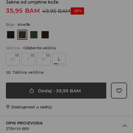
Jakna od umjetne kože
35,95
BAM
49,95
BAM
-28%
Boja
-
smeđe
Veličina
-
Odaberite veličinu
XS
S
M
L
Tablica veličina
Dodaj
-
35,95
BAM
Dostupnost u radnji
OPIS PROIZVODA
378HW-88X