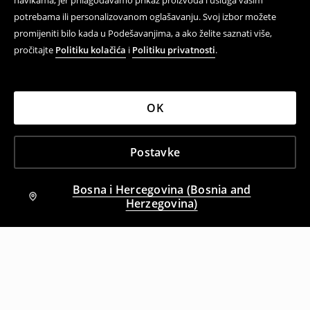
navikama, jer prilagođavamo prikaz proizvoda i usluga vašim
potrebama ili personalizovanom oglašavanju. Svoj izbor možete
promijeniti bilo kada u Podešavanjima, a ako želite saznati više,
pročitajte
Politiku kolačića
i
Politiku privatnosti
.
OK
Postavke
Bosna i Hercegovina (Bosnia and
Herzegovina)