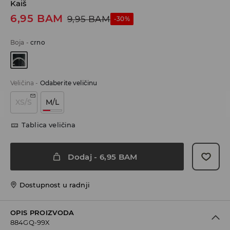
Kaiš
6,95
BAM
9,95
BAM
-30%
Boja
-
crno
Veličina
-
Odaberite veličinu
XS/S
M/L
Tablica veličina
Dodaj
-
6,95
BAM
Dostupnost u radnji
OPIS PROIZVODA
884GQ-99X