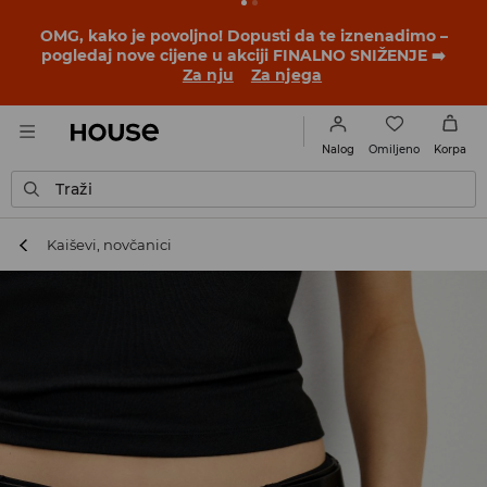
BACK TO SCHOOL
📒
Najbolje priče počinju prije prvog
školskog zvona. Započni školsku godinu u novom
outfitu!
Za nju
Za njega
Omiljeno
Nalog
Korpa
Traži
Kaiševi, novčanici