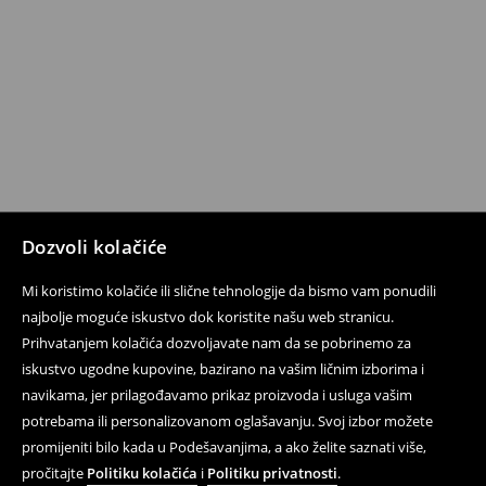
Dozvoli kolačiće
Mi koristimo kolačiće ili slične tehnologije da bismo vam ponudili
najbolje moguće iskustvo dok koristite našu web stranicu.
Prihvatanjem kolačića dozvoljavate nam da se pobrinemo za
iskustvo ugodne kupovine, bazirano na vašim ličnim izborima i
navikama, jer prilagođavamo prikaz proizvoda i usluga vašim
potrebama ili personalizovanom oglašavanju. Svoj izbor možete
promijeniti bilo kada u Podešavanjima, a ako želite saznati više,
pročitajte
Politiku kolačića
i
Politiku privatnosti
.