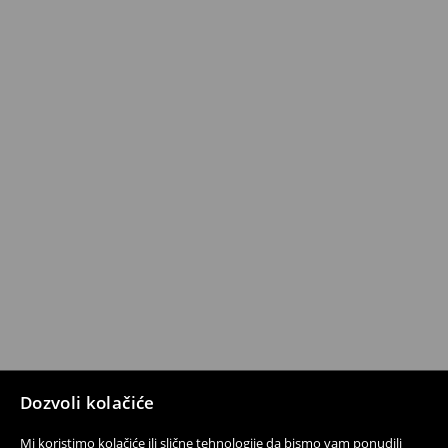
Dozvoli kolačiće
Mi koristimo kolačiće ili slične tehnologije da bismo vam ponudili