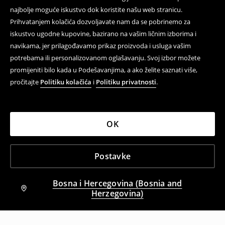
najbolje moguće iskustvo dok koristite našu web stranicu.
Prihvatanjem kolačića dozvoljavate nam da se pobrinemo za
iskustvo ugodne kupovine, bazirano na vašim ličnim izborima i
navikama, jer prilagođavamo prikaz proizvoda i usluga vašim
potrebama ili personalizovanom oglašavanju. Svoj izbor možete
promijeniti bilo kada u Podešavanjima, a ako želite saznati više,
pročitajte
Politiku kolačića
i
Politiku privatnosti
.
OK
Postavke
Bosna i Hercegovina (Bosnia and
Herzegovina)