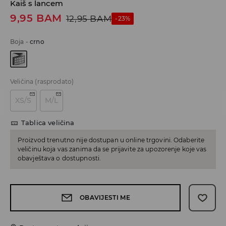
Kaiš s lancem
9,95
BAM
12,95
BAM
-23%
Boja
-
crno
Veličina
(rasprodato)
XS/S
M/L
Tablica veličina
Proizvod trenutno nije dostupan u online trgovini. Odaberite
veličinu koja vas zanima da se prijavite za upozorenje koje vas
obavještava o dostupnosti.
OBAVIJESTI ME