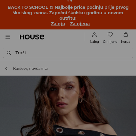
BACK TO SCHOOL
📒
Najbolje priče počinju prije prvog
školskog zvona. Započni školsku godinu u novom
outfitu!
Za nju
Za njega
Omiljeno
Nalog
Korpa
Traži
Kaiševi, novčanici