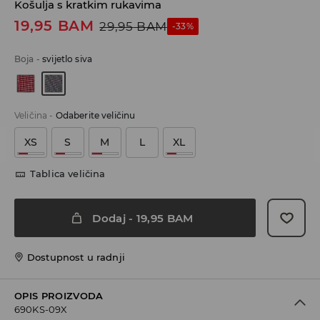
Košulja s kratkim rukavima
19,95
BAM
29,95
BAM
-33%
Boja
-
svijetlo siva
Veličina
-
Odaberite veličinu
XS
S
M
L
XL
Tablica veličina
Dodaj
-
19,95
BAM
Dostupnost u radnji
OPIS PROIZVODA
690KS-09X