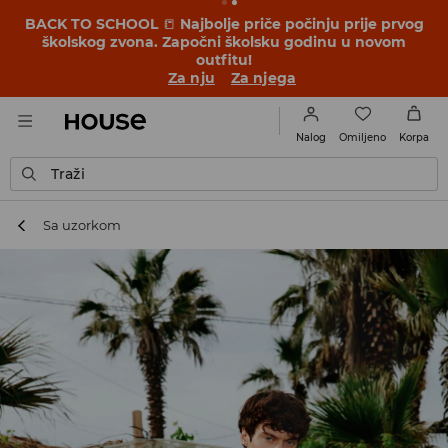
BACK TO SCHOOL
📒
Najbolje priče počinju prije prvog
školskog zvona. Započni školsku godinu u novom
outfitu!
Za nju
Za njega
Omiljeno
Nalog
Korpa
Traži
Sa uzorkom