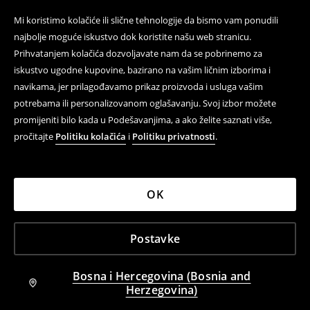
Mi koristimo kolačiće ili slične tehnologije da bismo vam ponudili
najbolje moguće iskustvo dok koristite našu web stranicu.
Prihvatanjem kolačića dozvoljavate nam da se pobrinemo za
iskustvo ugodne kupovine, bazirano na vašim ličnim izborima i
navikama, jer prilagođavamo prikaz proizvoda i usluga vašim
potrebama ili personalizovanom oglašavanju. Svoj izbor možete
promijeniti bilo kada u Podešavanjima, a ako želite saznati više,
pročitajte
Politiku kolačića
i
Politiku privatnosti
.
OK
Postavke
Bosna i Hercegovina (Bosnia and
Herzegovina)