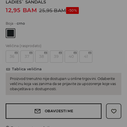
LADIES` SANDALS
12,95
BAM
25,95
BAM
-50%
Boja
-
crno
Veličina
(rasprodato)
36
37
38
39
40
41
Tablica veličina
Proizvod trenutno nije dostupan u online trgovini. Odaberite
veličinu koja vas zanima da se prijavite za upozorenje koje vas
obavještava o dostupnosti.
OBAVIJESTI ME