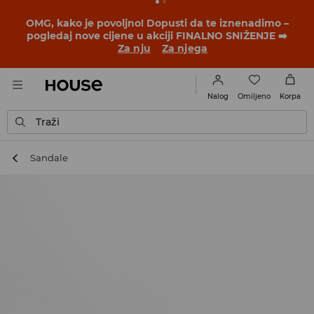
OMG, kako je povoljno! Dopusti da te iznenadimo –
pogledaj nove cijene u akciji FINALNO SNIŽENJE ➡️
Za nju
Za njega
Omiljeno
Nalog
Korpa
Traži
Sandale