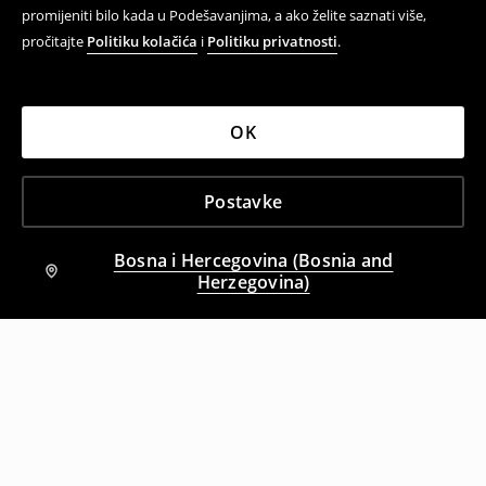
promijeniti bilo kada u Podešavanjima, a ako želite saznati više,
pročitajte
Politiku kolačića
i
Politiku privatnosti
.
OK
Postavke
Bosna i Hercegovina (Bosnia and
Herzegovina)