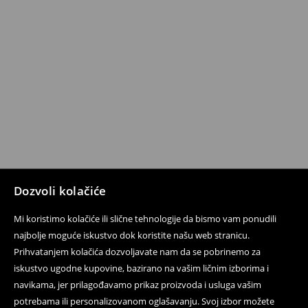
Dozvoli kolačiće
Mi koristimo kolačiće ili slične tehnologije da bismo vam ponudili
najbolje moguće iskustvo dok koristite našu web stranicu.
Prihvatanjem kolačića dozvoljavate nam da se pobrinemo za
iskustvo ugodne kupovine, bazirano na vašim ličnim izborima i
navikama, jer prilagođavamo prikaz proizvoda i usluga vašim
potrebama ili personalizovanom oglašavanju. Svoj izbor možete