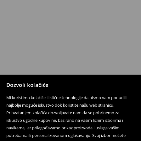
Dozvoli kolačiće
Mi koristimo kolačiće ili slične tehnologije da bismo vam ponudili
najbolje moguće iskustvo dok koristite našu web stranicu.
Prihvatanjem kolačića dozvoljavate nam da se pobrinemo za
iskustvo ugodne kupovine, bazirano na vašim ličnim izborima i
navikama, jer prilagođavamo prikaz proizvoda i usluga vašim
potrebama ili personalizovanom oglašavanju. Svoj izbor možete