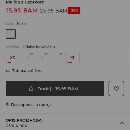
Majica s uzorkom
15,95
BAM
25,95
BAM
-39%
Boja
-
bijelo
Veličina
-
Odaberite veličinu
XS
S
M
L
XL
Tablica veličina
Dodaj
-
15,95
BAM
Dostupnost u radnji
OPIS PROIZVODA
058LA-00X