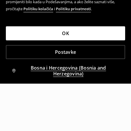
promijeniti bilo kada u Podešavanjima, a ako želite saznati više,
pročitajte
Politiku kolačića
i
Politiku privatnosti
.
OK
Postavke
Bosna i Hercegovina (Bosnia and
Herzegovina)