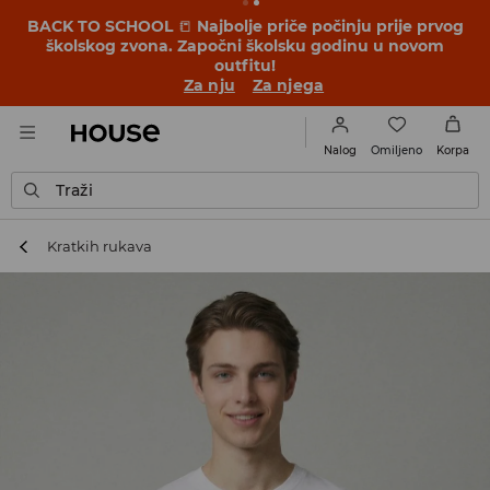
BACK TO SCHOOL
📒
Najbolje priče počinju prije prvog
školskog zvona. Započni školsku godinu u novom
outfitu!
Za nju
Za njega
Omiljeno
Nalog
Korpa
Traži
Kratkih rukava