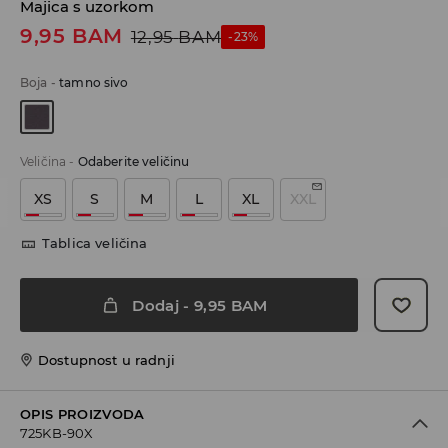
Majica s uzorkom
9,95
BAM
12,95
BAM
-23%
Boja
-
tamno sivo
Veličina
-
Odaberite veličinu
XS
S
M
L
XL
XXL
Tablica veličina
Dodaj
-
9,95
BAM
Dostupnost u radnji
OPIS PROIZVODA
725KB-90X