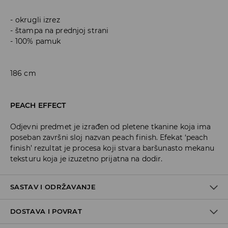
okrugli izrez
štampa na prednjoj strani
100% pamuk
186 cm
PEACH EFFECT
Odjevni predmet je izrađen od pletene tkanine koja ima
poseban završni sloj nazvan peach finish. Efekat ‘peach
finish’ rezultat je procesa koji stvara baršunasto mekanu
teksturu koja je izuzetno prijatna na dodir.
SASTAV I ODRŽAVANJE
DOSTAVA I POVRAT
100% COTTON