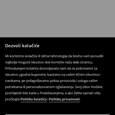
Dozvoli kolačiće
Mi koristimo kolačiće ili slične tehnologije da bismo vam ponudili
najbolje moguće iskustvo dok koristite našu web stranicu.
Prihvatanjem kolačića dozvoljavate nam da se pobrinemo za
iskustvo ugodne kupovine, bazirano na vašim ličnim izborima i
navikama, jer prilagođavamo prikaz proizvoda i usluga vašim
potrebama ili personalizovanom oglašavanju. Svoj izbor možete
promijeniti bilo kada u Podešavanjima, a ako želite saznati više,
pročitajte
Politiku kolačića
i
Politiku privatnosti
.