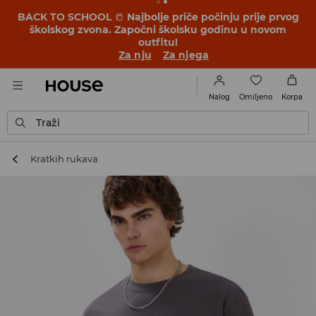
BACK TO SCHOOL
📒
Najbolje priče počinju prije prvog
školskog zvona. Započni školsku godinu u novom
outfitu!
Za nju
Za njega
Omiljeno
Nalog
Korpa
Traži
Kratkih rukava