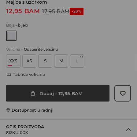
Majica s uzorkom
12,95
BAM
17,95
BAM
-28%
Boja
-
bijelo
Veličina
-
Odaberite veličinu
XXS
XS
S
M
L
Tablica veličina
Dodaj
-
12,95
BAM
Dostupnost u radnji
OPIS PROIZVODA
812KU-00X