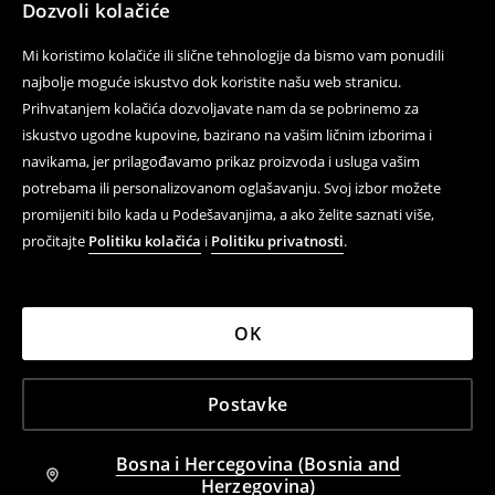
Dozvoli kolačiće
Mi koristimo kolačiće ili slične tehnologije da bismo vam ponudili
najbolje moguće iskustvo dok koristite našu web stranicu.
Prihvatanjem kolačića dozvoljavate nam da se pobrinemo za
iskustvo ugodne kupovine, bazirano na vašim ličnim izborima i
navikama, jer prilagođavamo prikaz proizvoda i usluga vašim
potrebama ili personalizovanom oglašavanju. Svoj izbor možete
promijeniti bilo kada u Podešavanjima, a ako želite saznati više,
pročitajte
Politiku kolačića
i
Politiku privatnosti
.
OK
Postavke
Bosna i Hercegovina (Bosnia and
Herzegovina)