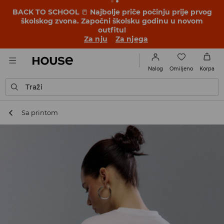
BACK TO SCHOOL
📒
Najbolje priče počinju prije prvog
školskog zvona. Započni školsku godinu u novom
outfitu!
Za nju
Za njega
Omiljeno
Nalog
Korpa
Traži
Sa printom