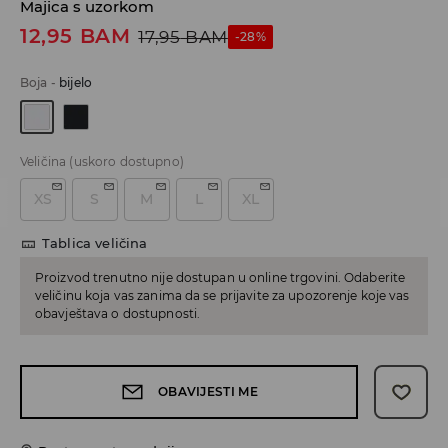
Majica s uzorkom
12,95
BAM
17,95
BAM
-28%
Boja
-
bijelo
Veličina
(uskoro dostupno)
XS
S
M
L
XL
Tablica veličina
Proizvod trenutno nije dostupan u online trgovini. Odaberite
veličinu koja vas zanima da se prijavite za upozorenje koje vas
obavještava o dostupnosti.
OBAVIJESTI ME