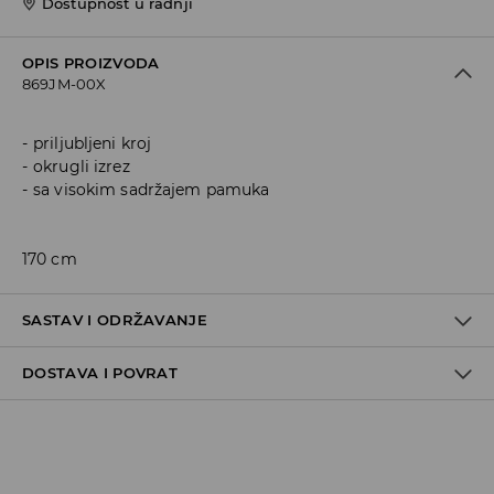
Dostupnost u radnji
OPIS PROIZVODA
869JM-00X
priljubljeni kroj
okrugli izrez
sa visokim sadržajem pamuka
170 cm
SASTAV I ODRŽAVANJE
DOSTAVA I POVRAT
95% COTTON, 5% ELASTANE
Politika dostave
Preuzimanje u trgovini