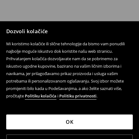
Dozvoli kolačiće
Mi koristimo kolačiće ili slične tehnologije da bismo vam ponudili
najbolje moguće iskustvo dok koristite našu web stranicu.
Prihvatanjem kolačića dozvoljavate nam da se pobrinemo za
iskustvo ugodne kupovine, bazirano na vašim ličnim izborima i
navikama, jer prilagođavamo prikaz proizvoda i usluga vašim
potrebama ili personalizovanom oglašavanju. Svoj izbor možete
promijeniti bilo kada u Podešavanjima, a ako želite saznati više,
pročitajte
Politiku kolačića
i
Politiku privatnosti
.
OK