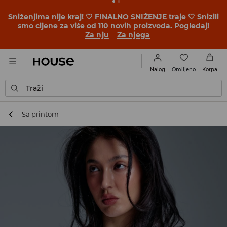
Sniženjima nije kraj! 🤍 FINALNO SNIŽENJE traje 🤍 Snizili
smo cijene za više od 110 novih proizvoda. Pogledaj!
Za nju
Za njega
Omiljeno
Nalog
Korpa
Traži
Sa printom