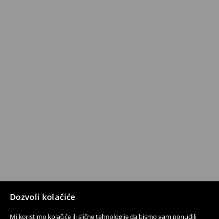
Dozvoli kolačiće
Mi koristimo kolačiće ili slične tehnologije da bismo vam ponudili