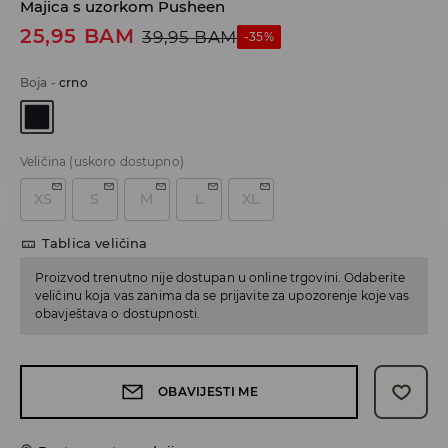
Majica s uzorkom Pusheen
25,95
BAM
39,95
BAM
-35%
Boja
-
crno
Veličina
(uskoro dostupno)
XS
S
M
L
XL
Tablica veličina
Proizvod trenutno nije dostupan u online trgovini. Odaberite
veličinu koja vas zanima da se prijavite za upozorenje koje vas
obavještava o dostupnosti.
OBAVIJESTI ME