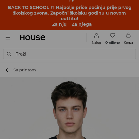
BACK TO SCHOOL
📒
Najbolje priče počinju prije prvog
školskog zvona. Započni školsku godinu u novom
outfitu!
Za nju
Za njega
Omiljeno
Nalog
Korpa
Traži
Sa printom