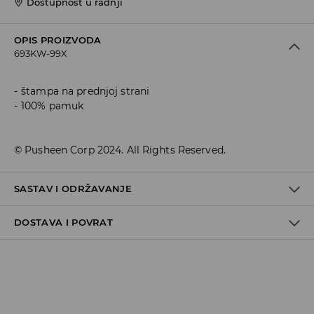
Dostupnost u radnji
OPIS PROIZVODA
693KW-99X
štampa na prednjoj strani
100% pamuk
© Pusheen Corp 2024. All Rights Reserved.
SASTAV I ODRŽAVANJE
DOSTAVA I POVRAT
100% COTTON
Politika dostave
Preuzimanje u trgovini
GRATIS