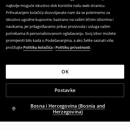
najbolje moguće iskustvo dok koristite našu web stranicu.
Prihvatanjem kolačića dozvoljavate nam da se pobrinemo za
iskustvo ugodne kupovine, bazirano na vašim ličnim izborima i
navikama, jer prilagođavamo prikaz proizvoda i usluga vašim
potrebama ili personalizovanom oglašavanju. Svoj izbor možete
promijeniti bilo kada u Podešavanjima, a ako želite saznati više,
pročitajte
Politiku kolačića
i
Politiku privatnosti
.
OK
Postavke
Bosna i Hercegovina (Bosnia and
Herzegovina)