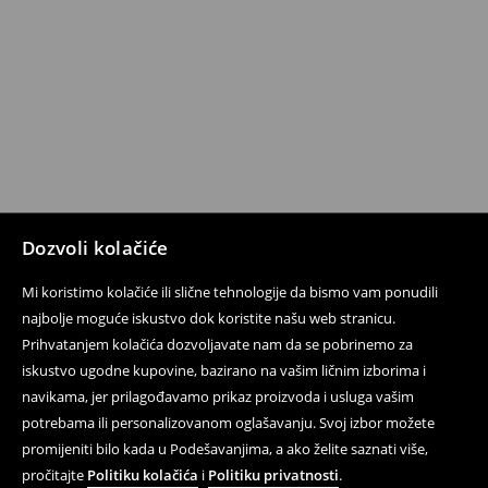
Dozvoli kolačiće
Mi koristimo kolačiće ili slične tehnologije da bismo vam ponudili
najbolje moguće iskustvo dok koristite našu web stranicu.
Prihvatanjem kolačića dozvoljavate nam da se pobrinemo za
iskustvo ugodne kupovine, bazirano na vašim ličnim izborima i
navikama, jer prilagođavamo prikaz proizvoda i usluga vašim
potrebama ili personalizovanom oglašavanju. Svoj izbor možete
promijeniti bilo kada u Podešavanjima, a ako želite saznati više,
pročitajte
Politiku kolačića
i
Politiku privatnosti
.