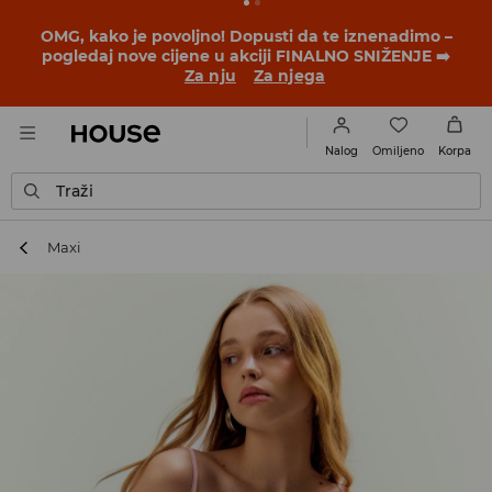
OMG, kako je povoljno! Dopusti da te iznenadimo –
pogledaj nove cijene u akciji FINALNO SNIŽENJE ➡️
Za nju
Za njega
Omiljeno
Nalog
Korpa
Traži
Maxi