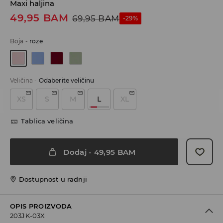
Maxi haljina
49,95
BAM
69,95
BAM
-29%
Boja
-
roze
Veličina
-
Odaberite veličinu
XS
S
M
L
XL
Tablica veličina
Dodaj
-
49,95
BAM
Dostupnost u radnji
OPIS PROIZVODA
203JK-03X