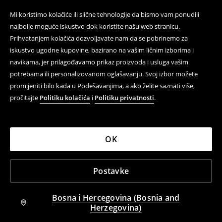
Mi koristimo kolačiće ili slične tehnologije da bismo vam ponudili
najbolje moguće iskustvo dok koristite našu web stranicu.
Prihvatanjem kolačića dozvoljavate nam da se pobrinemo za
iskustvo ugodne kupovine, bazirano na vašim ličnim izborima i
navikama, jer prilagođavamo prikaz proizvoda i usluga vašim
potrebama ili personalizovanom oglašavanju. Svoj izbor možete
promijeniti bilo kada u Podešavanjima, a ako želite saznati više,
pročitajte
Politiku kolačića
i
Politiku privatnosti
.
OK
Postavke
Bosna i Hercegovina (Bosnia and
Herzegovina)