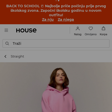
BACK TO SCHOOL
📒
Najbolje priče počinju prije prvog
školskog zvona. Započni školsku godinu u novom
outfitu!
Za nju
Za njega
Omiljeno
Nalog
Korpa
Traži
Straight