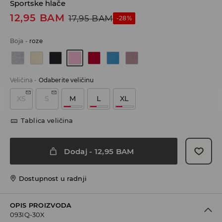
Sportske hlače
12,95
BAM
17,95
BAM
-28%
Boja
-
roze
Veličina
-
Odaberite veličinu
XS
S
M
L
XL
Tablica veličina
Dodaj
-
12,95
BAM
Dostupnost u radnji
OPIS PROIZVODA
093IQ-30X