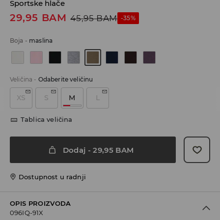
Sportske hlače
29,95
BAM
45,95
BAM
-35%
Boja
-
maslina
Veličina
-
Odaberite veličinu
XS
S
M
L
Tablica veličina
Dodaj
-
29,95
BAM
Dostupnost u radnji
OPIS PROIZVODA
096IQ-91X