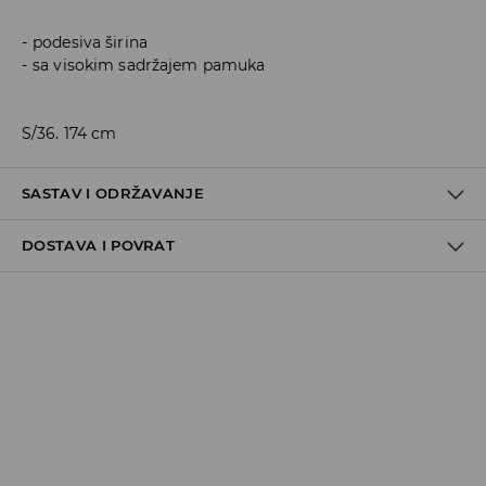
podesiva širina
sa visokim sadržajem pamuka
S/36. 174 cm
SASTAV I ODRŽAVANJE
DOSTAVA I POVRAT
60% COTTON, 40% POLYESTER
Politika dostave
Preuzimanje u trgovini
GRATIS
5-13 radnih dana
Milsped Kurir - online plaćanje
7,95 BAM*
5-13 radnih dana