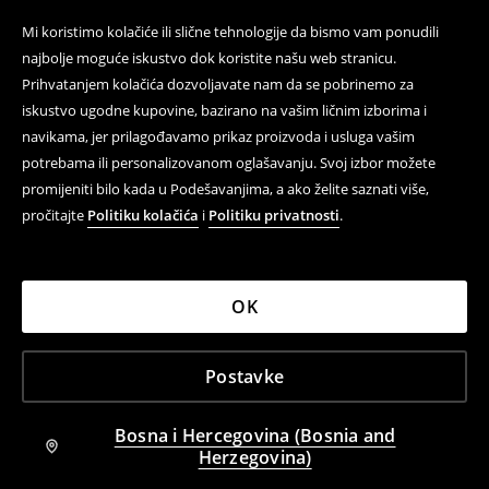
Mi koristimo kolačiće ili slične tehnologije da bismo vam ponudili
najbolje moguće iskustvo dok koristite našu web stranicu.
Prihvatanjem kolačića dozvoljavate nam da se pobrinemo za
iskustvo ugodne kupovine, bazirano na vašim ličnim izborima i
navikama, jer prilagođavamo prikaz proizvoda i usluga vašim
potrebama ili personalizovanom oglašavanju. Svoj izbor možete
promijeniti bilo kada u Podešavanjima, a ako želite saznati više,
pročitajte
Politiku kolačića
i
Politiku privatnosti
.
OK
Postavke
Bosna i Hercegovina (Bosnia and
Herzegovina)